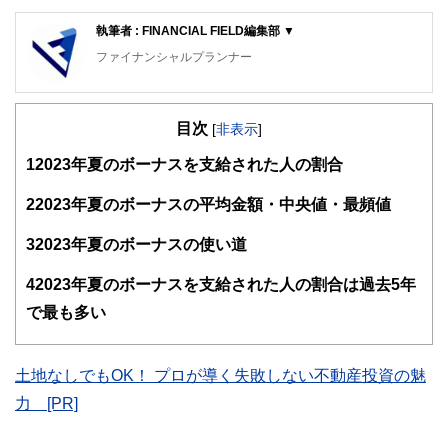
執筆者 : FINANCIAL FIELD編集部 ▼
ファイナンシャルプランナー
FinancialField編集部は、金融、経済に関する記事を、日々
の暮らしにどのような影響を与えるかという視点で、お金の
目次
知識がない方でも理解できるようわかりやすく発信していま
[
非表示
]
す。
1
2023年夏のボーナスを支給された人の割合
編集部のメンバーは、ファイナンシャルプランナーの資格取
得者を中心に「お金や暮らし」に関する書籍・雑誌の編集経
2
2023年夏のボーナスの平均金額・中央値・最頻値
験者で構成され、企画立案から記事掲載まですべての工程に
関わることで、読者目線のコンテンツを追求しています。
3
2023年夏のボーナスの使い道
FinancialFieldの特徴は、ファイナンシャルプランナー、弁
4
2023年夏のボーナスを支給された人の割合は過去5年
護士、税理士、宅地建物取引士、相続診断士、住宅ローンア
ドバイザー、DCプランナー、公認会計士、社会保険労務
で最も多い
士、行政書士、投資アナリスト、キャリアコンサルタントな
ど150名以上の有資格者を執筆者・監修者として迎え、むず
かしく感じられる年金や税金、相続、保険、ローンなどの話
土地なしでもOK！ プロが導く失敗しない不動産投資の魅
をわかりやすく発信している点です。
力 [PR]
このように編集経験豊富なメンバーと金融や経済に精通した
執筆者・監修者による執筆体制を築くことで、内容のわかり
やすさはもちろんのこと、読み応えのあるコンテンツと確か