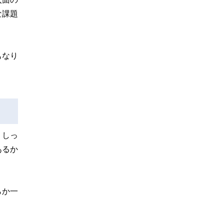
な課題
もなり
、しっ
あるか
らか一