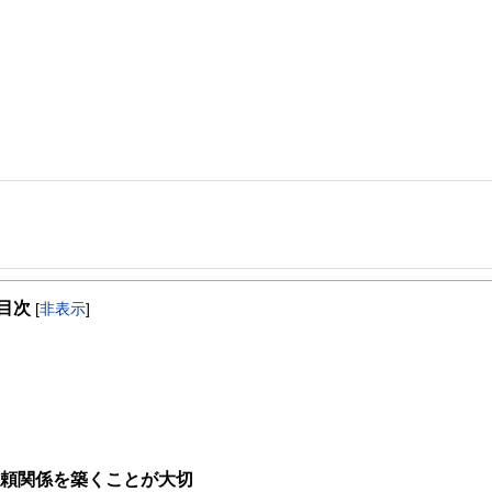
事を、日々の暮らしにどのような影響を与えるかという視点で、お金の知識がない方でも理
目次
[
非表示
]
取得者を中心に「お金や暮らし」に関する書籍・雑誌の編集経験者で構成され、企
線のコンテンツを追求しています。
ンナー、弁護士、税理士、宅地建物取引士、相続診断士、住宅ローンアドバイザー、DCプラ
スト、キャリアコンサルタントなど150名以上の有資格者を執筆者・監修者として
ンなどの話をわかりやすく発信している点です。
た執筆者・監修者による執筆体制を築くことで、内容のわかりやすさはもちろんの
信頼関係を築くことが大切
ています。