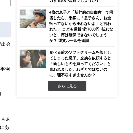
力するのが普通でしょうか？
4歳の息子と「新幹線の自由席」で帰
省したら、乗客に「息子さん、お金
払ってないから座れないよ」と言わ
れた！ こども運賃“約7000円”払わな
いと、席は確保できないでしょう
か？ 運賃ルールを確認
が出会
食べる前のソフトクリームを落とし
てしまった息子。交換を依頼すると
「新しいものを買ってください」と
、事例
言われました。わざとではないの
に、理不尽すぎませんか？
さらに見る
員
）もあ
にあ