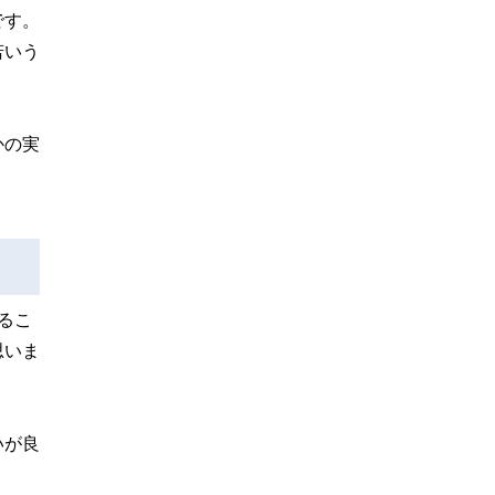
です。
若いう
かの実
るこ
思いま
いが良