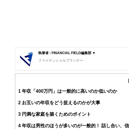
執筆者 : FINANCIAL FIELD編集部 ▼
ファイナンシャルプランナー
FinancialField編集部は、金融、経済に関する記
るようわかりやすく発信しています。
編集部のメンバーは、ファイナンシャルプランナーの資格
案から記事掲載まですべての工程に関わることで、読者目
1
年収「400万円」は一般的に高いのか低いのか
FinancialFieldの特徴は、ファイナンシャルプラ
2
お互いの年収をどう捉えるのかが大事
ー、公認会計士、社会保険労務士、行政書士、投資アナリ
え、むずかしく感じられる年金や税金、相続、保険、ロー
3
円満な家庭を築くためのポイント
このように編集経験豊富なメンバーと金融や経済に精通し
4
年収は男性のほうが多いのが一般的！ 話し合い、
と、読み応えのあるコンテンツと確かな情報発信を実現し