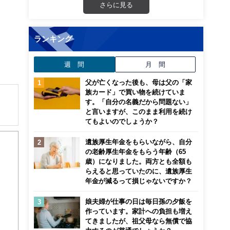
さらに見る
ランキング
週 間
月 間
父が亡くなった後も、母は父の「家
族カード」で買い物を続けていま
す。「自分の名義だから問題ない」
と言いますが、このまま利用を続け
てもよいのでしょうか？
解でき
遺族厚生年金をもらいながら、自分
の老齢厚生年金をもらう年齢（65
画立
歳）になりました。両方とも全額も
らえると思っていたのに、遺族厚生
ンナ
年金が減るって損じゃないですか？
迎
娘夫婦が仕事の日は毎日孫の夕飯を
作っています。家計への負担も増え
こ
てきましたが、祖父母なら無償で協