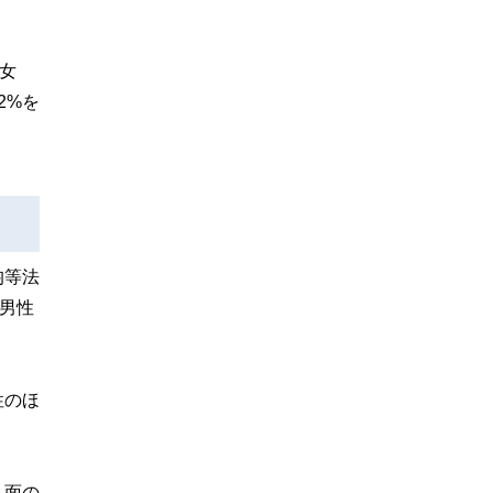
、女
2%を
均等法
男性
性のほ
入面の