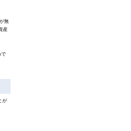
が無
資産
めで
とが