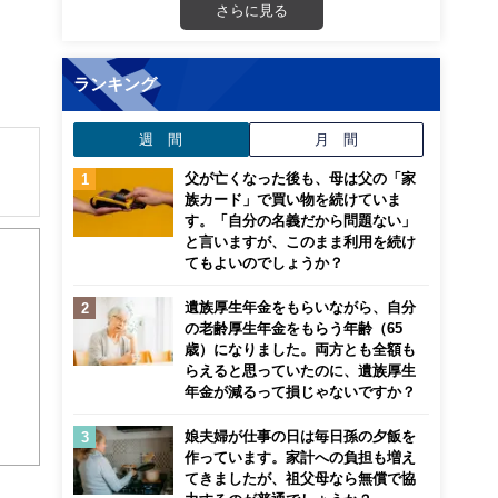
さらに見る
ランキング
週 間
月 間
父が亡くなった後も、母は父の「家
族カード」で買い物を続けていま
す。「自分の名義だから問題ない」
と言いますが、このまま利用を続け
用・
てもよいのでしょうか？
遺族厚生年金をもらいながら、自分
の老齢厚生年金をもらう年齢（65
歳）になりました。両方とも全額も
らえると思っていたのに、遺族厚生
年金が減るって損じゃないですか？
娘夫婦が仕事の日は毎日孫の夕飯を
作っています。家計への負担も増え
てきましたが、祖父母なら無償で協