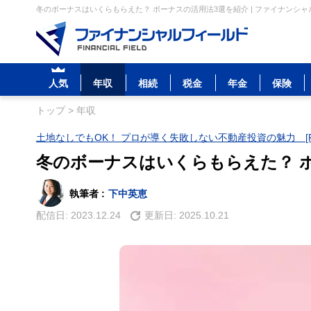
冬のボーナスはいくらもらえた？ ボーナスの活用法3選を紹介 | ファイナンシ
人気
年収
相続
税金
年金
保険
トップ
>
年収
土地なしでもOK！ プロが導く失敗しない不動産投資の魅力 [P
冬のボーナスはいくらもらえた？ 
執筆者 :
下中英恵
配信日:
2023.12.24
更新日:
2025.10.21