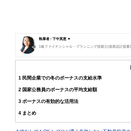
執筆者 : 下中英恵 ▼
1級ファイナンシャル・プランニング技能士(資産設計提案
東京都出身。2008年慶應義塾大学商学部卒業後、三菱UF
富裕層向け資産運用業務に従事した後、米国ボストンにお
保険・税制等、多様なテーマについて、金融記事の執筆活
http://fp.shitanaka.com/”
1
民間企業での冬のボーナスの支給水準
2
国家公務員のボーナスの平均支給額
3
ボーナスの有効的な活用法
4
まとめ