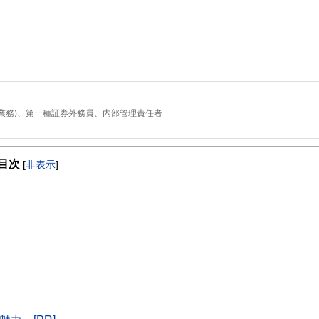
業務)、第一種証券外務員、内部管理責任者
JメリルリンチPB証券株式会社に入社。
いて、ファイナンシャルプランナーとして活動。現在は日本東京において、資産運
目次
[
非表示
]
動を行っています