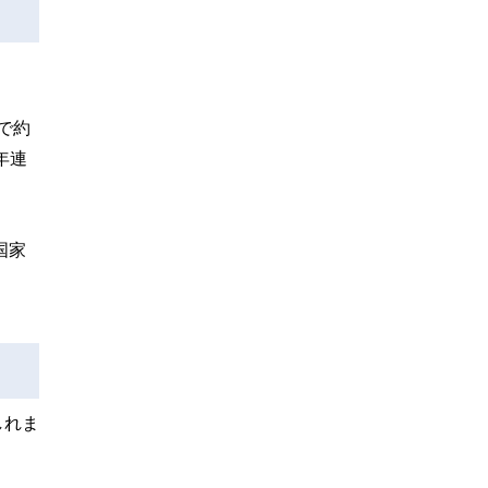
で約
年連
国家
しれま