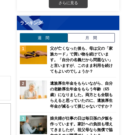
さらに見る
ランキング
週 間
月 間
父が亡くなった後も、母は父の「家
族カード」で買い物を続けていま
す。「自分の名義だから問題ない」
と言いますが、このまま利用を続け
てもよいのでしょうか？
遺族厚生年金をもらいながら、自分
の老齢厚生年金をもらう年齢（65
歳）になりました。両方とも全額も
解でき
らえると思っていたのに、遺族厚生
年金が減るって損じゃないですか？
画立
娘夫婦が仕事の日は毎日孫の夕飯を
作っています。家計への負担も増え
てきましたが、祖父母なら無償で協
ンナ