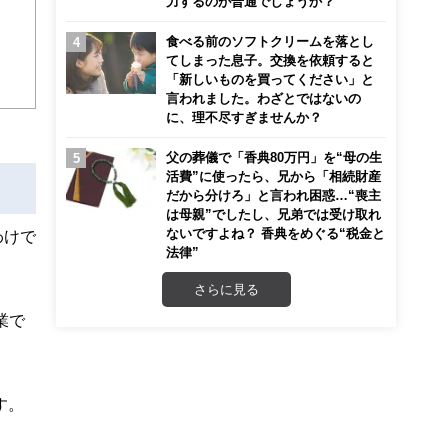
力するのが普通でしょうか？
迎
食べる前のソフトクリームを落とし
こ
てしまった息子。交換を依頼すると
「新しいものを買ってください」と
言われました。わざとではないの
に、理不尽すぎませんか？
父の葬儀で「香典80万円」を“母の生
活費”に使ったら、兄から「相続財産
だから分けろ」と言われ困惑…“喪主
は母親”でしたし、兄弟では受け取れ
ないですよね？ 香典をめぐる“税金と
わけで
法律”
さらに見る
業で
す。