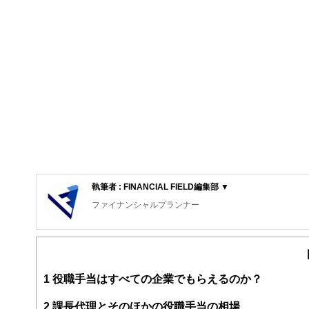
執筆者 : FINANCIAL FIELD編集部 ▼
ファイナンシャルプランナー
FinancialField編集部は、金融、経済に関する記
るようわかりやすく発信しています。
編集部のメンバーは、ファイナンシャルプランナーの資格
案から記事掲載まですべての工程に関わることで、読者目
1
役職手当はすべての企業でもらえるのか？
FinancialFieldの特徴は、ファイナンシャルプラ
2
課長代理とそのほかの役職手当の相場