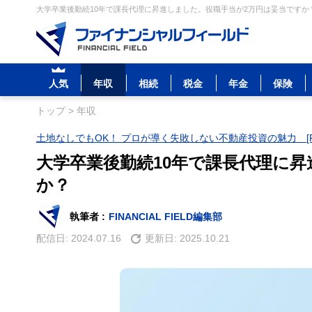
大学卒業後勤続10年で課長代理に昇進しました。役職手当が2万円は妥当ですか？
人気
年収
相続
税金
年金
保険
トップ
>
年収
土地なしでもOK！ プロが導く失敗しない不動産投資の魅力 [P
大学卒業後勤続10年で課長代理に
か？
執筆者 :
FINANCIAL FIELD編集部
配信日:
2024.07.16
更新日:
2025.10.21