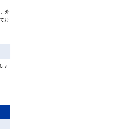
業、介
てお
しょ