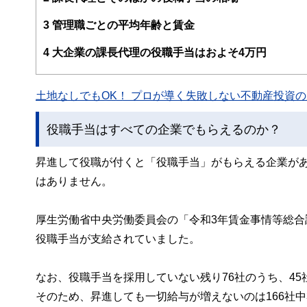
ー、公認会計士、社会保険労務士、行政書士、投資アナリ
え、むずかしく感じられる年金や税金、相続、保険、ロー
3
管理職ごとの平均年齢と賃金
このように編集経験豊富なメンバーと金融や経済に精通し
4
大企業の課長代理の役職手当はおよそ4万円
と、読み応えのあるコンテンツと確かな情報発信を実現し
私たちは、快適でより良い生活のアイデアを提供するお金
土地なしでもOK！ プロが導く失敗しない不動産投資の魅
役職手当はすべての企業でもらえるのか？
昇進して役職が付くと「役職手当」がもらえる企業が
はありません。
厚生労働省中央労働委員会の「令和3年賃金事情等総合調
役職手当が支給されていました。
なお、役職手当を採用していない残り76社のうち、4
そのため、昇進しても一切給与が増えないのは166社中3