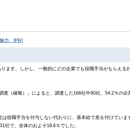
スト、キャリアコンサルタントなど150名以上の有資格者を執筆者・監修者として
ンなどの話をわかりやすく発信している点です。
た執筆者・監修者による執筆体制を築くことで、内容のわかりやすさはもちろんの
ています。
のコンシェルジュを目指します。
力 [PR]
あります。しかし、一般的にどの企業でも役職手当がもらえる
査（確報）」によると、調査した166社中90社、54.2％の企
5社は役職手当を付与しない代わりに、基本給で差を付けていま
1社で、全体のおよそ18.6％でした。