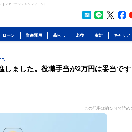
 | ファイナンシャルフィールド
ローン
資産運用
暮らし
老後
家計
キャリア
R]
昇進しました。役職手当が2万円は妥当です
この記事は約
3
分で読め