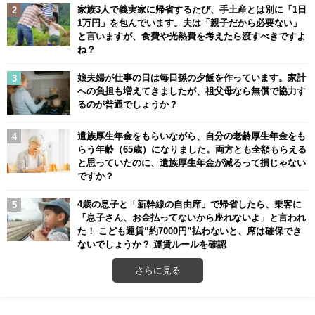
家族3人で義実家に帰省するたび、手土産とは別に「1日
1万円」を包んでいます。夫は「親子だから必要ない」
と言いますが、食費や光熱費を考えたら渡すべきですよ
ね？
娘夫婦が仕事の日は毎日孫の夕飯を作っています。家計
への負担も増えてきましたが、祖父母なら無償で協力す
るのが普通でしょうか？
遺族厚生年金をもらいながら、自分の老齢厚生年金をも
らう年齢（65歳）になりました。両方とも全額もらえる
と思っていたのに、遺族厚生年金が減るって損じゃない
ですか？
4歳の息子と「新幹線の自由席」で帰省したら、乗客に
「息子さん、お金払ってないから座れないよ」と言われ
た！ こども運賃“約7000円”払わないと、席は確保でき
ないでしょうか？ 運賃ルールを確認
さらに見る