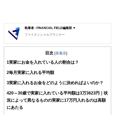
執筆者 : FINANCIAL FIELD編集部 ▼
ファイナンシャルプランナー
FinancialField編集部は、金融、経済に関する記事を、日々
の暮らしにどのような影響を与えるかという視点で、お金の
目次
知識がない方でも理解できるようわかりやすく発信していま
[
非表示
]
す。
1
実家にお金を入れている人の割合は？
編集部のメンバーは、ファイナンシャルプランナーの資格取
得者を中心に「お金や暮らし」に関する書籍・雑誌の編集経
2
毎月実家に入れる平均額
験者で構成され、企画立案から記事掲載まですべての工程に
関わることで、読者目線のコンテンツを追求しています。
3
実家に入れるお金をどのように決めればよいのか？
FinancialFieldの特徴は、ファイナンシャルプランナー、弁
4
20～30歳で実家に入れている平均額は3万3623円｜状
護士、税理士、宅地建物取引士、相続診断士、住宅ローンア
ドバイザー、DCプランナー、公認会計士、社会保険労務
況によって異なるものの実家に17万円入れるのは高額
士、行政書士、投資アナリスト、キャリアコンサルタントな
にあたる
ど150名以上の有資格者を執筆者・監修者として迎え、むず
かしく感じられる年金や税金、相続、保険、ローンなどの話