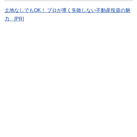
をわかりやすく発信している点です。
土地なしでもOK！ プロが導く失敗しない不動産投資の魅
このように編集経験豊富なメンバーと金融や経済に精通した
執筆者・監修者による執筆体制を築くことで、内容のわかり
力 [PR]
やすさはもちろんのこと、読み応えのあるコンテンツと確か
な情報発信を実現しています。
私たちは、快適でより良い生活のアイデアを提供するお金の
コンシェルジュを目指します。