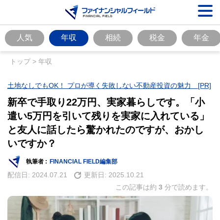
人気
年収
相続
税金
年金
トップ
>
年収
土地なしでもOK！ プロが導く失敗しない不動産投資の魅力 [PR]
新卒で手取り22万円、実家暮らしです。「小
遣い5万円を引いて残りを実家に入れている」
と友人に話したら驚かれたのですが、おかし
いですか？
執筆者 :
FINANCIAL FIELD編集部
配信日:
2024.07.21
更新日:
2025.10.21
この記事は約
3
分で読めます。