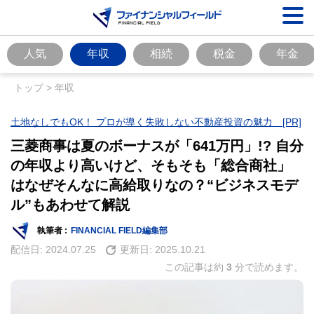
人気
年収
相続
税金
年金
トップ
>
年収
土地なしでもOK！ プロが導く失敗しない不動産投資の魅力 [PR]
三菱商事は夏のボーナスが「641万円」!? 自分
の年収より高いけど、そもそも「総合商社」
はなぜそんなに高給取りなの？“ビジネスモデ
ル”もあわせて解説
執筆者 :
FINANCIAL FIELD編集部
配信日:
2024.07.25
更新日:
2025.10.21
この記事は約
3
分で読めます。