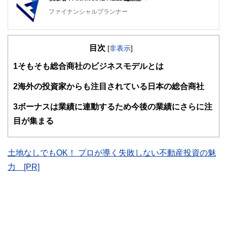
ファイナンシャルプランナー
FinancialField編集部は、金融、経済に関する記事を、日々
の暮らしにどのような影響を与えるかという視点で、お金の
目次
知識がない方でも理解できるようわかりやすく発信していま
[
非表示
]
す。
1
そもそも総合商社のビジネスモデルとは
編集部のメンバーは、ファイナンシャルプランナーの資格取
得者を中心に「お金や暮らし」に関する書籍・雑誌の編集経
2
海外の投資家からも注目されている日本の総合商社
験者で構成され、企画立案から記事掲載まですべての工程に
関わることで、読者目線のコンテンツを追求しています。
3
ボーナスは業績に連動するため今後の業績にさらに注
FinancialFieldの特徴は、ファイナンシャルプランナー、弁
目が集まる
護士、税理士、宅地建物取引士、相続診断士、住宅ローンア
ドバイザー、DCプランナー、公認会計士、社会保険労務
士、行政書士、投資アナリスト、キャリアコンサルタントな
土地なしでもOK！ プロが導く失敗しない不動産投資の魅
ど150名以上の有資格者を執筆者・監修者として迎え、むず
かしく感じられる年金や税金、相続、保険、ローンなどの話
力 [PR]
をわかりやすく発信している点です。
このように編集経験豊富なメンバーと金融や経済に精通した
執筆者・監修者による執筆体制を築くことで、内容のわかり
やすさはもちろんのこと、読み応えのあるコンテンツと確か
な情報発信を実現しています。