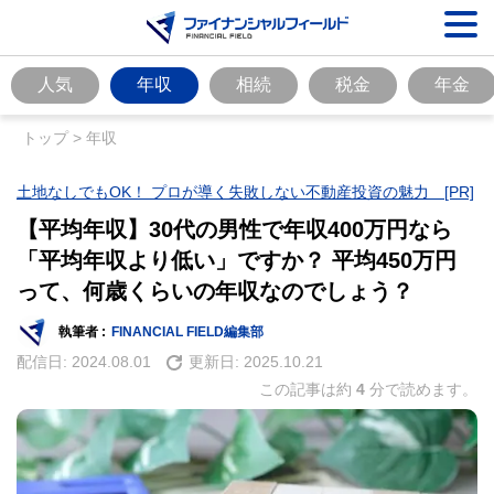
人気
年収
相続
税金
年金
トップ
>
年収
土地なしでもOK！ プロが導く失敗しない不動産投資の魅力 [PR]
【平均年収】30代の男性で年収400万円なら
「平均年収より低い」ですか？ 平均450万円
って、何歳くらいの年収なのでしょう？
執筆者 :
FINANCIAL FIELD編集部
配信日:
2024.08.01
更新日:
2025.10.21
この記事は約
4
分で読めます。