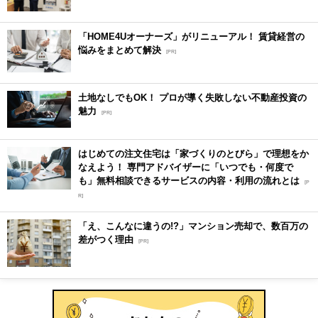
「HOME4Uオーナーズ」がリニューアル！ 賃貸経営の
悩みをまとめて解決
[PR]
土地なしでもOK！ プロが導く失敗しない不動産投資の
魅力
[PR]
はじめての注文住宅は「家づくりのとびら」で理想をか
なえよう！ 専門アドバイザーに「いつでも・何度で
も」無料相談できるサービスの内容・利用の流れとは
[P
R]
「え、こんなに違うの!?」マンション売却で、数百万の
差がつく理由
[PR]