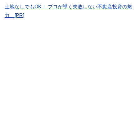
士、行政書士、投資アナリスト、キャリアコンサルタントな
土地なしでもOK！ プロが導く失敗しない不動産投資の魅
ど150名以上の有資格者を執筆者・監修者として迎え、むず
かしく感じられる年金や税金、相続、保険、ローンなどの話
力 [PR]
をわかりやすく発信している点です。
このように編集経験豊富なメンバーと金融や経済に精通した
執筆者・監修者による執筆体制を築くことで、内容のわかり
やすさはもちろんのこと、読み応えのあるコンテンツと確か
な情報発信を実現しています。
私たちは、快適でより良い生活のアイデアを提供するお金の
コンシェルジュを目指します。