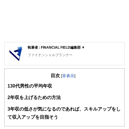
執筆者 : FINANCIAL FIELD編集部 ▼
ファイナンシャルプランナー
FinancialField編集部は、金融、経済に関する記事を、日々
の暮らしにどのような影響を与えるかという視点で、お金の
目次
知識がない方でも理解できるようわかりやすく発信していま
[
非表示
]
す。
1
30代男性の平均年収
編集部のメンバーは、ファイナンシャルプランナーの資格取
得者を中心に「お金や暮らし」に関する書籍・雑誌の編集経
2
年収を上げるための方法
験者で構成され、企画立案から記事掲載まですべての工程に
関わることで、読者目線のコンテンツを追求しています。
3
年収の低さが気になるのであれば、スキルアップをし
FinancialFieldの特徴は、ファイナンシャルプランナー、弁
て収入アップを目指そう
護士、税理士、宅地建物取引士、相続診断士、住宅ローンア
ドバイザー、DCプランナー、公認会計士、社会保険労務