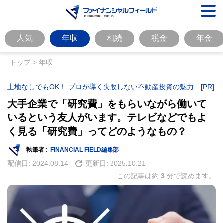
人気
年収
相続
税金
年金
トップ
>
年収
土地なしでもOK！ プロが導く失敗しない不動産投資の魅力 [PR]
大手企業で「研究費」をもらいながら働いて
いるという友人がいます。テレビなどでもよ
く見る「研究費」ってどのようなもの？
執筆者 :
FINANCIAL FIELD編集部
配信日:
2024.08.14
更新日:
2025.10.21
この記事は約
3
分で読めます。