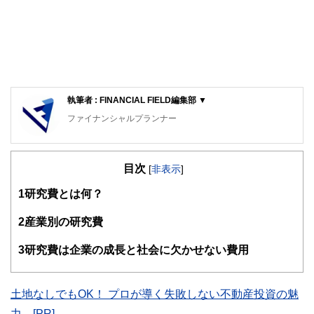
執筆者 : FINANCIAL FIELD編集部 ▼
ファイナンシャルプランナー
FinancialField編集部は、金融、経済に関する記事を、日々
の暮らしにどのような影響を与えるかという視点で、お金の
目次
知識がない方でも理解できるようわかりやすく発信していま
[
非表示
]
す。
1
研究費とは何？
編集部のメンバーは、ファイナンシャルプランナーの資格取
得者を中心に「お金や暮らし」に関する書籍・雑誌の編集経
2
産業別の研究費
験者で構成され、企画立案から記事掲載まですべての工程に
関わることで、読者目線のコンテンツを追求しています。
3
研究費は企業の成長と社会に欠かせない費用
FinancialFieldの特徴は、ファイナンシャルプランナー、弁
護士、税理士、宅地建物取引士、相続診断士、住宅ローンア
ドバイザー、DCプランナー、公認会計士、社会保険労務
土地なしでもOK！ プロが導く失敗しない不動産投資の魅
士、行政書士、投資アナリスト、キャリアコンサルタントな
力 [PR]