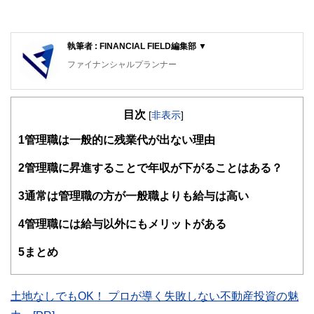
執筆者 : FINANCIAL FIELD編集部 ▼
ファイナンシャルプランナー
FinancialField編集部は、金融、経済に関する記事を、日々
の暮らしにどのような影響を与えるかという視点で、お金の
目次
知識がない方でも理解できるようわかりやすく発信していま
[
非表示
]
す。
1
管理職は一般的に残業代が出ない理由
編集部のメンバーは、ファイナンシャルプランナーの資格取
得者を中心に「お金や暮らし」に関する書籍・雑誌の編集経
2
管理職に昇進することで年収が下がることはある？
験者で構成され、企画立案から記事掲載まですべての工程に
関わることで、読者目線のコンテンツを追求しています。
3
通常は管理職の方が一般職よりも給与は高い
FinancialFieldの特徴は、ファイナンシャルプランナー、弁
4
管理職には給与以外にもメリットがある
護士、税理士、宅地建物取引士、相続診断士、住宅ローンア
ドバイザー、DCプランナー、公認会計士、社会保険労務
士、行政書士、投資アナリスト、キャリアコンサルタントな
5
まとめ
ど150名以上の有資格者を執筆者・監修者として迎え、むず
かしく感じられる年金や税金、相続、保険、ローンなどの話
をわかりやすく発信している点です。
土地なしでもOK！ プロが導く失敗しない不動産投資の魅
このように編集経験豊富なメンバーと金融や経済に精通した