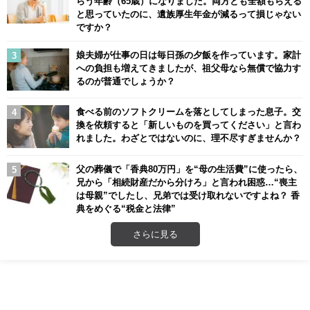
らう年齢（65歳）になりました。両方とも全額もらえる
と思っていたのに、遺族厚生年金が減るって損じゃない
ですか？
娘夫婦が仕事の日は毎日孫の夕飯を作っています。家計
への負担も増えてきましたが、祖父母なら無償で協力す
るのが普通でしょうか？
食べる前のソフトクリームを落としてしまった息子。交
換を依頼すると「新しいものを買ってください」と言わ
れました。わざとではないのに、理不尽すぎませんか？
父の葬儀で「香典80万円」を“母の生活費”に使ったら、
兄から「相続財産だから分けろ」と言われ困惑…“喪主
は母親”でしたし、兄弟では受け取れないですよね？ 香
典をめぐる“税金と法律”
さらに見る