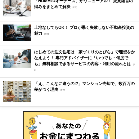
「HOME4Uオーナーズ」がリニューアル！ 賃貸経営の
悩みをまとめて解決
[PR]
土地なしでもOK！ プロが導く失敗しない不動産投資の
魅力
[PR]
はじめての注文住宅は「家づくりのとびら」で理想をか
なえよう！ 専門アドバイザーに「いつでも・何度で
も」無料相談できるサービスの内容・利用の流れとは
[P
R]
「え、こんなに違うの!?」マンション売却で、数百万の
差がつく理由
[PR]