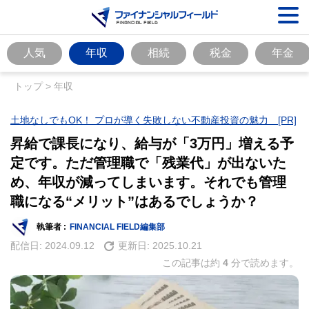
人気
年収
相続
税金
年金
トップ
>
年収
土地なしでもOK！ プロが導く失敗しない不動産投資の魅力 [PR]
昇給で課長になり、給与が「3万円」増える予
定です。ただ管理職で「残業代」が出ないた
め、年収が減ってしまいます。それでも管理
職になる“メリット”はあるでしょうか？
執筆者 :
FINANCIAL FIELD編集部
配信日:
2024.09.12
更新日:
2025.10.21
この記事は約
4
分で読めます。