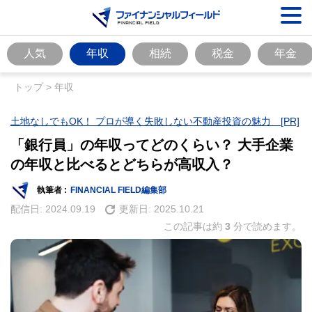
人気
年収
相続
税金
年金
トップ
>
年収
土地なしでもOK！ プロが導く失敗しない不動産投資の魅力 [PR]
「銀行員」の年収ってどのくらい？ 大手企業
の年収と比べるとどちらが高収入？
執筆者 :
FINANCIAL FIELD編集部
配信日:
2024.09.19
更新日:
2025.10.21
この記事は約
3
分で読めます。