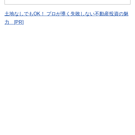
をわかりやすく発信している点です。
このように編集経験豊富なメンバーと金融や経済に精通した
土地なしでもOK！ プロが導く失敗しない不動産投資の魅
執筆者・監修者による執筆体制を築くことで、内容のわかり
力 [PR]
やすさはもちろんのこと、読み応えのあるコンテンツと確か
な情報発信を実現しています。
私たちは、快適でより良い生活のアイデアを提供するお金の
コンシェルジュを目指します。