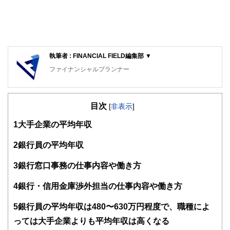
執筆者 : FINANCIAL FIELD編集部 ▼
ファイナンシャルプランナー
FinancialField編集部は、金融、経済に関する記事を、日々
の暮らしにどのような影響を与えるかという視点で、お金の
目次
知識がない方でも理解できるようわかりやすく発信していま
[
非表示
]
す。
1
大手企業の平均年収
編集部のメンバーは、ファイナンシャルプランナーの資格取
得者を中心に「お金や暮らし」に関する書籍・雑誌の編集経
2
銀行員の平均年収
験者で構成され、企画立案から記事掲載まですべての工程に
関わることで、読者目線のコンテンツを追求しています。
3
銀行窓口事務の仕事内容や働き方
FinancialFieldの特徴は、ファイナンシャルプランナー、弁
4
銀行・信用金庫渉外担当の仕事内容や働き方
護士、税理士、宅地建物取引士、相続診断士、住宅ローンア
ドバイザー、DCプランナー、公認会計士、社会保険労務
士、行政書士、投資アナリスト、キャリアコンサルタントな
5
銀行員の平均年収は480〜630万円程度で、職種によ
ど150名以上の有資格者を執筆者・監修者として迎え、むず
っては大手企業よりも平均年収は高くなる
かしく感じられる年金や税金、相続、保険、ローンなどの話