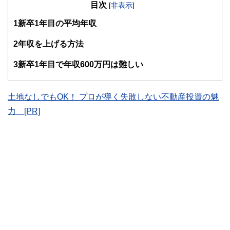
目次
知識がない方でも理解できるようわかりやすく発信していま
[
非表示
]
す。
1
新卒1年目の平均年収
編集部のメンバーは、ファイナンシャルプランナーの資格取
得者を中心に「お金や暮らし」に関する書籍・雑誌の編集経
2
年収を上げる方法
験者で構成され、企画立案から記事掲載まですべての工程に
関わることで、読者目線のコンテンツを追求しています。
3
新卒1年目で年収600万円は難しい
FinancialFieldの特徴は、ファイナンシャルプランナー、弁
護士、税理士、宅地建物取引士、相続診断士、住宅ローンア
ドバイザー、DCプランナー、公認会計士、社会保険労務
土地なしでもOK！ プロが導く失敗しない不動産投資の魅
士、行政書士、投資アナリスト、キャリアコンサルタントな
力 [PR]
ど150名以上の有資格者を執筆者・監修者として迎え、むず
かしく感じられる年金や税金、相続、保険、ローンなどの話
をわかりやすく発信している点です。
このように編集経験豊富なメンバーと金融や経済に精通した
執筆者・監修者による執筆体制を築くことで、内容のわかり
やすさはもちろんのこと、読み応えのあるコンテンツと確か
な情報発信を実現しています。
私たちは、快適でより良い生活のアイデアを提供するお金の
コンシェルジュを目指します。