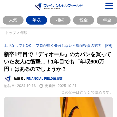
人気
年収
相続
税金
年金
トップ
>
年収
土地なしでもOK！ プロが導く失敗しない不動産投資の魅力 [PR]
新卒1年目で「ディオール」のカバンを買って
いた友人に衝撃…！1年目でも「年収600万
円」はあるのでしょうか？
執筆者 :
FINANCIAL FIELD編集部
配信日:
2024.10.16
更新日:
2025.10.21
この記事は約
3
分で読めます。