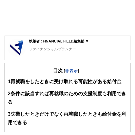
執筆者 : FINANCIAL FIELD編集部 ▼
ファイナンシャルプランナー
FinancialField編集部は、金融、経済に関する記事を、日々
の暮らしにどのような影響を与えるかという視点で、お金の
目次
知識がない方でも理解できるようわかりやすく発信していま
[
非表示
]
す。
1
再就職をしたときに受け取れる可能性がある給付金
編集部のメンバーは、ファイナンシャルプランナーの資格取
得者を中心に「お金や暮らし」に関する書籍・雑誌の編集経
2
条件に該当すれば再就職のための支援制度も利用でき
験者で構成され、企画立案から記事掲載まですべての工程に
る
関わることで、読者目線のコンテンツを追求しています。
FinancialFieldの特徴は、ファイナンシャルプランナー、弁
3
失業したときだけでなく再就職したときも給付金を利
護士、税理士、宅地建物取引士、相続診断士、住宅ローンア
用できる
ドバイザー、DCプランナー、公認会計士、社会保険労務
士、行政書士、投資アナリスト、キャリアコンサルタントな
ど150名以上の有資格者を執筆者・監修者として迎え、むず