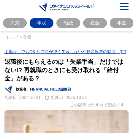
人気
年収
相続
税金
年金
トップ
>
年収
土地なしでもOK！ プロが導く失敗しない不動産投資の魅力 [PR]
退職後にもらえるのは「失業手当」だけでは
ない!? 再就職のときにも受け取れる「給付
金」がある？
執筆者 :
FINANCIAL FIELD編集部
配信日:
2024.10.21
更新日:
2025.10.21
この記事は約
4
分で読めます。