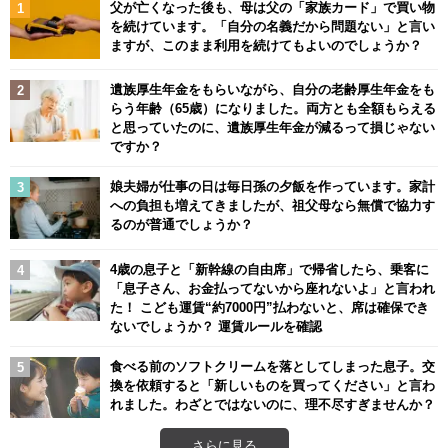
父が亡くなった後も、母は父の「家族カード」で買い物
を続けています。「自分の名義だから問題ない」と言い
ますが、このまま利用を続けてもよいのでしょうか？
遺族厚生年金をもらいながら、自分の老齢厚生年金をも
らう年齢（65歳）になりました。両方とも全額もらえる
と思っていたのに、遺族厚生年金が減るって損じゃない
ですか？
娘夫婦が仕事の日は毎日孫の夕飯を作っています。家計
への負担も増えてきましたが、祖父母なら無償で協力す
るのが普通でしょうか？
4歳の息子と「新幹線の自由席」で帰省したら、乗客に
「息子さん、お金払ってないから座れないよ」と言われ
た！ こども運賃“約7000円”払わないと、席は確保でき
ないでしょうか？ 運賃ルールを確認
食べる前のソフトクリームを落としてしまった息子。交
換を依頼すると「新しいものを買ってください」と言わ
れました。わざとではないのに、理不尽すぎませんか？
さらに見る