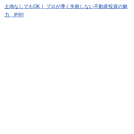
かしく感じられる年金や税金、相続、保険、ローンなどの話
土地なしでもOK！ プロが導く失敗しない不動産投資の魅
をわかりやすく発信している点です。
力 [PR]
このように編集経験豊富なメンバーと金融や経済に精通した
執筆者・監修者による執筆体制を築くことで、内容のわかり
やすさはもちろんのこと、読み応えのあるコンテンツと確か
な情報発信を実現しています。
私たちは、快適でより良い生活のアイデアを提供するお金の
コンシェルジュを目指します。