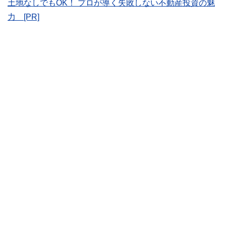
土地なしでもOK！ プロが導く失敗しない不動産投資の魅
をわかりやすく発信している点です。
力 [PR]
このように編集経験豊富なメンバーと金融や経済に精通した
執筆者・監修者による執筆体制を築くことで、内容のわかり
やすさはもちろんのこと、読み応えのあるコンテンツと確か
な情報発信を実現しています。
私たちは、快適でより良い生活のアイデアを提供するお金の
コンシェルジュを目指します。