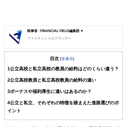
執筆者 : FINANCIAL FIELD編集部 ▼
ファイナンシャルプランナー
FinancialField編集部は、金融、経済に関する記事を、日々
の暮らしにどのような影響を与えるかという視点で、お金の
目次
知識がない方でも理解できるようわかりやすく発信していま
[
非表示
]
す。
1
公立高校と私立高校の教員の給料はどのくらい違う？
編集部のメンバーは、ファイナンシャルプランナーの資格取
得者を中心に「お金や暮らし」に関する書籍・雑誌の編集経
2
公立高校教員と私立高校教員の給料の違い
験者で構成され、企画立案から記事掲載まですべての工程に
関わることで、読者目線のコンテンツを追求しています。
3
ボーナスや福利厚生に違いはあるのか？
FinancialFieldの特徴は、ファイナンシャルプランナー、弁
4
公立と私立、それぞれの特徴を踏まえた進路選びのポ
護士、税理士、宅地建物取引士、相続診断士、住宅ローンア
ドバイザー、DCプランナー、公認会計士、社会保険労務
イント
士、行政書士、投資アナリスト、キャリアコンサルタントな
ど150名以上の有資格者を執筆者・監修者として迎え、むず
かしく感じられる年金や税金、相続、保険、ローンなどの話