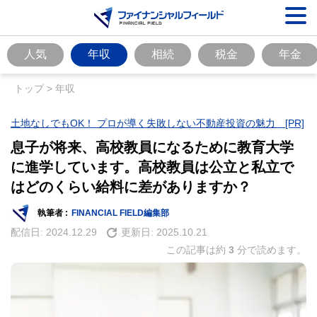
人気
年収
相続
税金
年金
トップ
>
年収
土地なしでもOK！ プロが導く失敗しない不動産投資の魅力 [PR]
息子が将来、高校教員になるために教育大学
に進学しています。高校教員は公立と私立で
はどのくらい給料に差がありますか？
執筆者 :
FINANCIAL FIELD編集部
配信日:
2024.12.29
更新日:
2025.10.21
この記事は約
3
分で読めます。