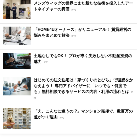
メンズウィッグの世界にまた新たな技術を投入したアー
トネイチャーの真価
[PR]
「HOME4Uオーナーズ」がリニューアル！ 賃貸経営の
悩みをまとめて解決
[PR]
土地なしでもOK！ プロが導く失敗しない不動産投資の
魅力
[PR]
はじめての注文住宅は「家づくりのとびら」で理想をか
なえよう！ 専門アドバイザーに「いつでも・何度で
も」無料相談できるサービスの内容・利用の流れとは
[P
R]
「え、こんなに違うの!?」マンション売却で、数百万の
差がつく理由
[PR]