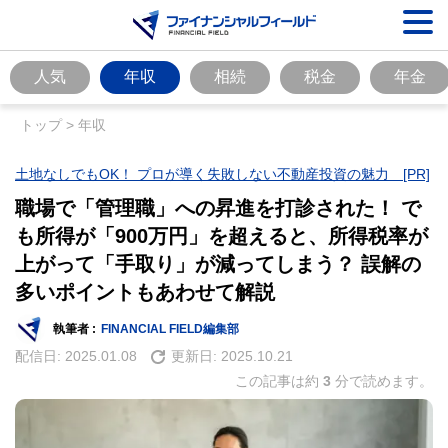
人気
年収
相続
税金
年金
トップ
>
年収
土地なしでもOK！ プロが導く失敗しない不動産投資の魅力 [PR]
職場で「管理職」への昇進を打診された！ で
も所得が「900万円」を超えると、所得税率が
上がって「手取り」が減ってしまう？ 誤解の
多いポイントもあわせて解説
執筆者 :
FINANCIAL FIELD編集部
配信日:
2025.01.08
更新日:
2025.10.21
この記事は約
3
分で読めます。