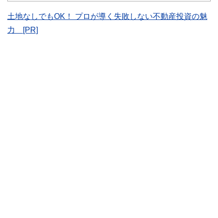
士、行政書士、投資アナリスト、キャリアコンサルタントな
ど150名以上の有資格者を執筆者・監修者として迎え、むず
土地なしでもOK！ プロが導く失敗しない不動産投資の魅
かしく感じられる年金や税金、相続、保険、ローンなどの話
力 [PR]
をわかりやすく発信している点です。
このように編集経験豊富なメンバーと金融や経済に精通した
執筆者・監修者による執筆体制を築くことで、内容のわかり
やすさはもちろんのこと、読み応えのあるコンテンツと確か
な情報発信を実現しています。
私たちは、快適でより良い生活のアイデアを提供するお金の
コンシェルジュを目指します。