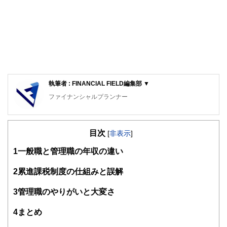
執筆者 : FINANCIAL FIELD編集部 ▼
ファイナンシャルプランナー
FinancialField編集部は、金融、経済に関する記事を、日々
の暮らしにどのような影響を与えるかという視点で、お金の
目次
知識がない方でも理解できるようわかりやすく発信していま
[
非表示
]
す。
1
一般職と管理職の年収の違い
編集部のメンバーは、ファイナンシャルプランナーの資格取
得者を中心に「お金や暮らし」に関する書籍・雑誌の編集経
2
累進課税制度の仕組みと誤解
験者で構成され、企画立案から記事掲載まですべての工程に
関わることで、読者目線のコンテンツを追求しています。
3
管理職のやりがいと大変さ
FinancialFieldの特徴は、ファイナンシャルプランナー、弁
4
まとめ
護士、税理士、宅地建物取引士、相続診断士、住宅ローンア
ドバイザー、DCプランナー、公認会計士、社会保険労務