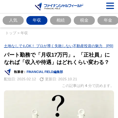
人気
年収
相続
税金
年金
トップ
>
年収
土地なしでもOK！ プロが導く失敗しない不動産投資の魅力 [PR]
パート勤務で「月収17万円」。「正社員」に
なれば「収入や待遇」はどれくらい変わる？
執筆者 :
FINANCIAL FIELD編集部
配信日:
2025.02.12
更新日:
2025.10.21
この記事は約
4
分で読めます。