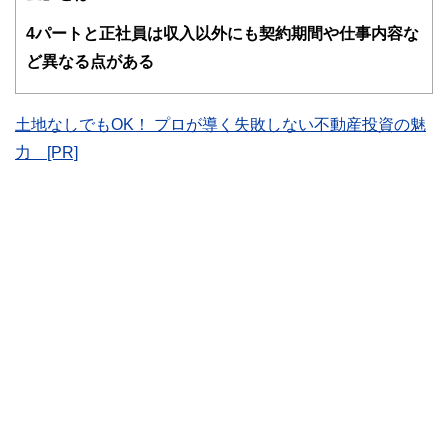
護士、税理士、宅地建物取引士、相続診断士、住宅ローンア
ドバイザー、DCプランナー、公認会計士、社会保険労務
4
パートと正社員は収入以外にも契約期間や仕事内容な
士、行政書士、投資アナリスト、キャリアコンサルタントな
ど異なる点がある
ど150名以上の有資格者を執筆者・監修者として迎え、むず
かしく感じられる年金や税金、相続、保険、ローンなどの話
をわかりやすく発信している点です。
土地なしでもOK！ プロが導く失敗しない不動産投資の魅
このように編集経験豊富なメンバーと金融や経済に精通した
執筆者・監修者による執筆体制を築くことで、内容のわかり
力 [PR]
やすさはもちろんのこと、読み応えのあるコンテンツと確か
な情報発信を実現しています。
私たちは、快適でより良い生活のアイデアを提供するお金の
コンシェルジュを目指します。