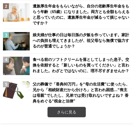
遺族厚生年金をもらいながら、自分の老齢厚生年金をも
らう年齢（65歳）になりました。両方とも全額もらえる
と思っていたのに、遺族厚生年金が減るって損じゃない
ですか？
娘夫婦が仕事の日は毎日孫の夕飯を作っています。家計
への負担も増えてきましたが、祖父母なら無償で協力す
るのが普通でしょうか？
食べる前のソフトクリームを落としてしまった息子。交
換を依頼すると「新しいものを買ってください」と言わ
れました。わざとではないのに、理不尽すぎませんか？
父の葬儀で「香典80万円」を“母の生活費”に使ったら、
兄から「相続財産だから分けろ」と言われ困惑…“喪主
は母親”でしたし、兄弟では受け取れないですよね？ 香
典をめぐる“税金と法律”
さらに見る