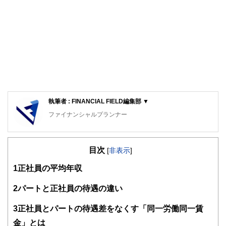
執筆者 : FINANCIAL FIELD編集部 ▼
ファイナンシャルプランナー
FinancialField編集部は、金融、経済に関する記事を、日々
の暮らしにどのような影響を与えるかという視点で、お金の
目次
知識がない方でも理解できるようわかりやすく発信していま
[
非表示
]
す。
1
正社員の平均年収
編集部のメンバーは、ファイナンシャルプランナーの資格取
得者を中心に「お金や暮らし」に関する書籍・雑誌の編集経
2
パートと正社員の待遇の違い
験者で構成され、企画立案から記事掲載まですべての工程に
関わることで、読者目線のコンテンツを追求しています。
3
正社員とパートの待遇差をなくす「同一労働同一賃
FinancialFieldの特徴は、ファイナンシャルプランナー、弁
金」とは