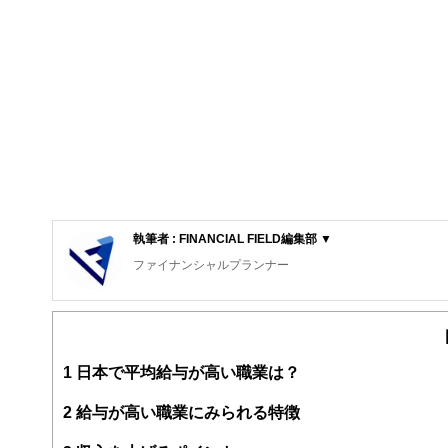
執筆者 : FINANCIAL FIELD編集部 ▼
ファイナンシャルプランナー
FinancialField編集部は、金融、経済に関する記
るようわかりやすく発信しています。
編集部のメンバーは、ファイナンシャルプランナーの資格
案から記事掲載まですべての工程に関わることで、読者目
1
日本で平均給与が高い職業は？
FinancialFieldの特徴は、ファイナンシャルプラ
2
給与が高い職業にみられる特徴
ー、公認会計士、社会保険労務士、行政書士、投資アナリ
え、むずかしく感じられる年金や税金、相続、保険、ロー