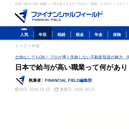
日本で給与が高い職業って何がありますか？やはり「医師」なのでしょうか？ |
人気
年収
相続
税金
年金
保険
トップ
>
年収
土地なしでもOK！ プロが導く失敗しない不動産投資の魅力 [P
日本で給与が高い職業って何があり
執筆者 :
FINANCIAL FIELD編集部
配信日:
2025.04.15
更新日:
2025.10.21