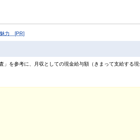
た執筆者・監修者による執筆体制を築くことで、内容のわかりやすさはもちろんの
ています。
のコンシェルジュを目指します。
力 [PR]
調査」を参考に、月収としての現金給与額（きまって支給する現