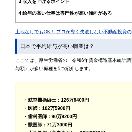
3
収入を上げるポイント
このように編集経験豊富なメンバーと金融や経済に精通し
4
給与の高い仕事は専門性が高い傾向がある
と、読み応えのあるコンテンツと確かな情報発信を実現し
私たちは、快適でより良い生活のアイデアを提供するお金
土地なしでもOK！ プロが導く失敗しない不動産投資の魅
日本で平均給与が高い職業は？
ここでは、厚生労働省の「令和6年賃金構造基本統計
与額）が多い職種を5つ紹介します。
・航空機操縦士：126万8400円
・医師：102万5900円
・歯科医師：90万9200円
・獣医師：71万3000円