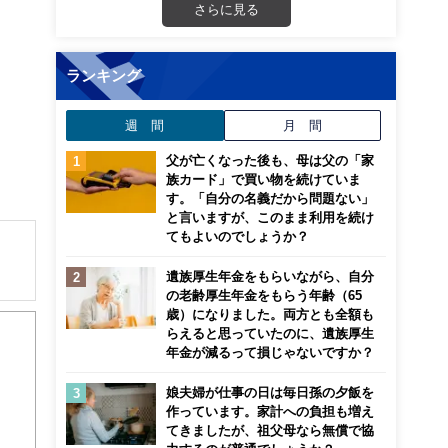
さらに見る
ランキング
週 間
月 間
父が亡くなった後も、母は父の「家
族カード」で買い物を続けていま
す。「自分の名義だから問題ない」
と言いますが、このまま利用を続け
てもよいのでしょうか？
遺族厚生年金をもらいながら、自分
の老齢厚生年金をもらう年齢（65
解でき
歳）になりました。両方とも全額も
らえると思っていたのに、遺族厚生
画立
年金が減るって損じゃないですか？
娘夫婦が仕事の日は毎日孫の夕飯を
ンナ
作っています。家計への負担も増え
迎
てきましたが、祖父母なら無償で協