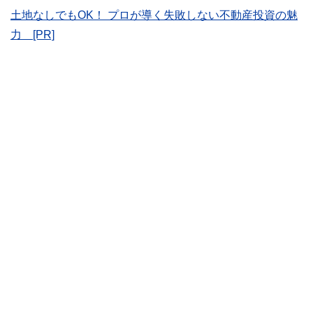
士、行政書士、投資アナリスト、キャリアコンサルタントな
土地なしでもOK！ プロが導く失敗しない不動産投資の魅
ど150名以上の有資格者を執筆者・監修者として迎え、むず
かしく感じられる年金や税金、相続、保険、ローンなどの話
力 [PR]
をわかりやすく発信している点です。
このように編集経験豊富なメンバーと金融や経済に精通した
執筆者・監修者による執筆体制を築くことで、内容のわかり
やすさはもちろんのこと、読み応えのあるコンテンツと確か
な情報発信を実現しています。
私たちは、快適でより良い生活のアイデアを提供するお金の
コンシェルジュを目指します。