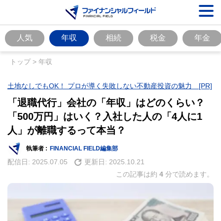
人気
年収
相続
税金
年金
トップ
>
年収
土地なしでもOK！ プロが導く失敗しない不動産投資の魅力 [PR]
「退職代行」会社の「年収」はどのくらい？
「500万円」はいく？入社した人の「4人に1
人」が離職するって本当？
執筆者 :
FINANCIAL FIELD編集部
配信日:
2025.07.05
更新日:
2025.10.21
この記事は約
4
分で読めます。