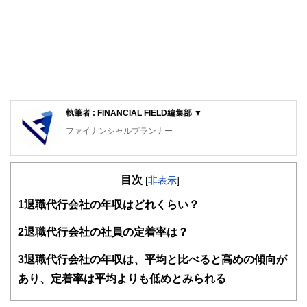
執筆者 : FINANCIAL FIELD編集部 ▼
ファイナンシャルプランナー
FinancialField編集部は、金融、経済に関する記事を、日々
の暮らしにどのような影響を与えるかという視点で、お金の
目次
知識がない方でも理解できるようわかりやすく発信していま
[
非表示
]
す。
1
退職代行会社の年収はどれくらい？
編集部のメンバーは、ファイナンシャルプランナーの資格取
得者を中心に「お金や暮らし」に関する書籍・雑誌の編集経
2
退職代行会社の社員の定着率は？
験者で構成され、企画立案から記事掲載まですべての工程に
関わることで、読者目線のコンテンツを追求しています。
3
退職代行会社の年収は、平均と比べると高めの傾向が
FinancialFieldの特徴は、ファイナンシャルプランナー、弁
あり、定着率は平均よりも低めとみられる
護士、税理士、宅地建物取引士、相続診断士、住宅ローンア
ドバイザー、DCプランナー、公認会計士、社会保険労務