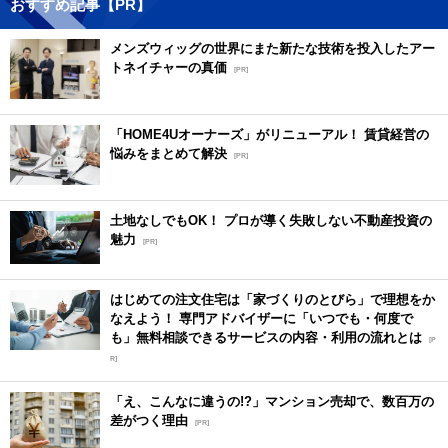
おすすめ記事【PR】
メンズウィッグの世界にまた新たな技術を投入したアー
トネイチャーの真価
[PR]
「HOME4Uオーナーズ」がリニューアル！ 賃貸経営の
悩みをまとめて解決
[PR]
土地なしでもOK！ プロが導く失敗しない不動産投資の
魅力
[PR]
はじめての注文住宅は「家づくりのとびら」で理想をか
なえよう！ 専門アドバイザーに「いつでも・何度で
も」無料相談できるサービスの内容・利用の流れとは
[P
R]
「え、こんなに違うの!?」マンション売却で、数百万の
差がつく理由
[PR]