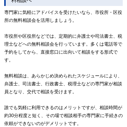
料相談へ
このように編集経験豊富なメンバーと金融や経済に精通した
専門家に気軽にアドバイスを受けたいなら、市役所・区役
執筆者・監修者による執筆体制を築くことで、内容のわかり
所の無料相談会を活用しましょう。
やすさはもちろんのこと、読み応えのあるコンテンツと確か
な情報発信を実現しています。
私たちは、快適でより良い生活のアイデアを提供するお金の
市役所や区役所などでは、定期的に弁護士や司法書士、税
コンシェルジュを目指します。
理士などへの無料相談会を行っています。多くは電話等で
予約をしてから、直接窓口に出向いて相談をする形式で
す。
無料相談は、あらかじめ決められたスケジュールにより、
弁護士、司法書士、行政書士、税理士などの専門家が相談
員となり、交代で相談を受けます。
誰でも気軽に利用できるのはメリットですが、相談時間が
約30分程度と短く、その場で相談相手の専門家に手続きの
依頼ができないのがデメリットです。