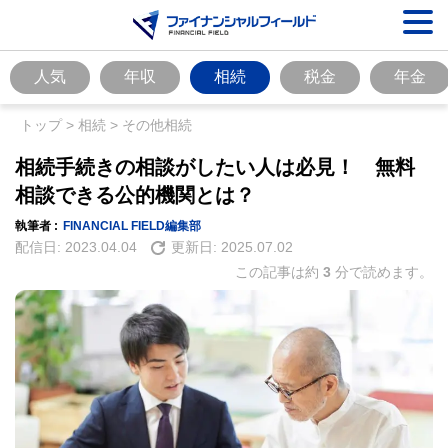
人気
年収
相続
税金
年金
トップ
>
相続
>
その他相続
相続手続きの相談がしたい人は必見！ 無料
相談できる公的機関とは？
執筆者 :
FINANCIAL FIELD編集部
配信日:
2023.04.04
更新日:
2025.07.02
この記事は約
3
分で読めます。