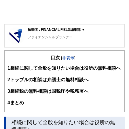
執筆者 : FINANCIAL FIELD編集部 ▼
ファイナンシャルプランナー
FinancialField編集部は、金融、経済に関する記事を、日々
の暮らしにどのような影響を与えるかという視点で、お金の
目次
知識がない方でも理解できるようわかりやすく発信していま
[
非表示
]
す。
1
相続に関して全般を知りたい場合は役所の無料相談へ
編集部のメンバーは、ファイナンシャルプランナーの資格取
得者を中心に「お金や暮らし」に関する書籍・雑誌の編集経
2
トラブルの相談は弁護士の無料相談へ
験者で構成され、企画立案から記事掲載まですべての工程に
関わることで、読者目線のコンテンツを追求しています。
3
相続税の無料相談は国税庁や税務署へ
FinancialFieldの特徴は、ファイナンシャルプランナー、弁
4
まとめ
護士、税理士、宅地建物取引士、相続診断士、住宅ローンア
ドバイザー、DCプランナー、公認会計士、社会保険労務
士、行政書士、投資アナリスト、キャリアコンサルタントな
ど150名以上の有資格者を執筆者・監修者として迎え、むず
相続に関して全般を知りたい場合は役所の無
かしく感じられる年金や税金、相続、保険、ローンなどの話
をわかりやすく発信している点です。