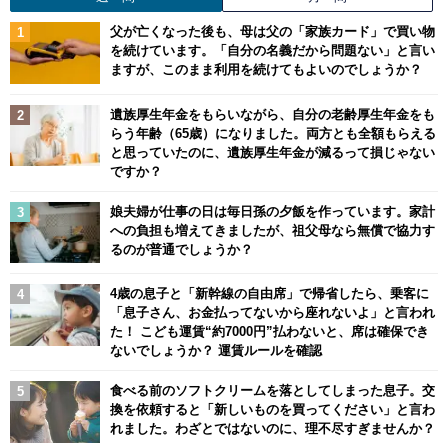
父が亡くなった後も、母は父の「家族カード」で買い物
を続けています。「自分の名義だから問題ない」と言い
ますが、このまま利用を続けてもよいのでしょうか？
遺族厚生年金をもらいながら、自分の老齢厚生年金をも
らう年齢（65歳）になりました。両方とも全額もらえる
と思っていたのに、遺族厚生年金が減るって損じゃない
ですか？
娘夫婦が仕事の日は毎日孫の夕飯を作っています。家計
への負担も増えてきましたが、祖父母なら無償で協力す
るのが普通でしょうか？
4歳の息子と「新幹線の自由席」で帰省したら、乗客に
「息子さん、お金払ってないから座れないよ」と言われ
た！ こども運賃“約7000円”払わないと、席は確保でき
ないでしょうか？ 運賃ルールを確認
食べる前のソフトクリームを落としてしまった息子。交
換を依頼すると「新しいものを買ってください」と言わ
れました。わざとではないのに、理不尽すぎませんか？