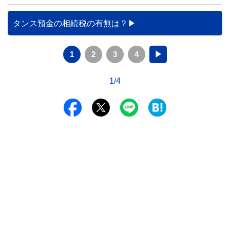
カードの仕組みや、本会員が亡くなった後の正しい対応、遺
族が行うべき手続きについて分かりやすく解説します。
タンス預金の相続税の有無は？
1
2
3
4
▶
1/4