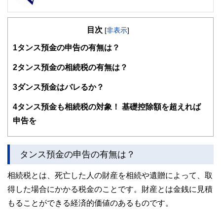
FinancialField編集部は、金融、経済に関する記事を、日々
の暮らしにどのような影響を与えるかという視点で、お金の
目次
知識がない方でも理解できるようわかりやすく発信していま
[
非表示
]
す。
1
タンス預金の申告の有無は？
編集部のメンバーは、ファイナンシャルプランナーの資格取
得者を中心に「お金や暮らし」に関する書籍・雑誌の編集経
2
タンス預金の相続税の有無は？
験者で構成され、企画立案から記事掲載まですべての工程に
関わることで、読者目線のコンテンツを追求しています。
3
ダンス預金はバレるか？
FinancialFieldの特徴は、ファイナンシャルプランナー、弁
4
タンス預金も相続税の対象！ 基礎控除額を超えれば
護士、税理士、宅地建物取引士、相続診断士、住宅ローンア
ドバイザー、DCプランナー、公認会計士、社会保険労務
申告を
士、行政書士、投資アナリスト、キャリアコンサルタントな
ど150名以上の有資格者を執筆者・監修者として迎え、むず
かしく感じられる年金や税金、相続、保険、ローンなどの話
をわかりやすく発信している点です。
タンス預金の申告の有無は？
このように編集経験豊富なメンバーと金融や経済に精通した
相続税とは、死亡した人の財産を相続や遺贈によって、取
執筆者・監修者による執筆体制を築くことで、内容のわかり
やすさはもちろんのこと、読み応えのあるコンテンツと確か
得した場合にかかる税金のことです。財産とは金銭に見積
な情報発信を実現しています。
もることができる経済的価値のあるものです。
私たちは、快適でより良い生活のアイデアを提供するお金の
コンシェルジュを目指します。