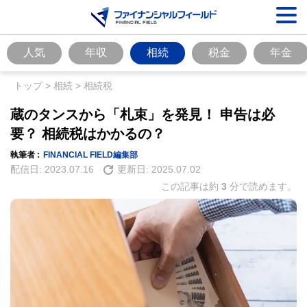
人気
年収
相続
税金
年金
トップ
>
相続
>
相続税
蔵のタンスから「札束」を発見！ 申告は必
要？ 相続税はかかるの？
執筆者 :
FINANCIAL FIELD編集部
配信日:
2023.07.16
更新日:
2025.07.02
この記事は約
3
分で読めます。