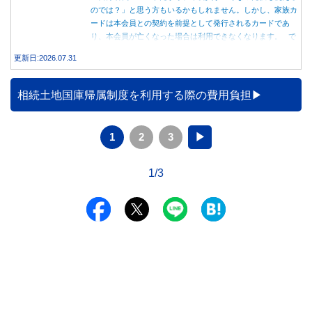
のでは？」と思う方もいるかもしれません。しかし、家族カ
ードは本会員との契約を前提として発行されるカードであ
り、本会員が亡くなった場合は利用できなくなります。 で
は、父親が亡くなった後も母親が家族カードを使い続ける
更新日:2026.07.31
と、どのような問題があるのでしょうか。本記事では、家族
カードの仕組みや、本会員が亡くなった後の正しい対応、遺
族が行うべき手続きについて分かりやすく解説します。
相続土地国庫帰属制度を利用する際の費用負担
1
2
3
▶
1/3