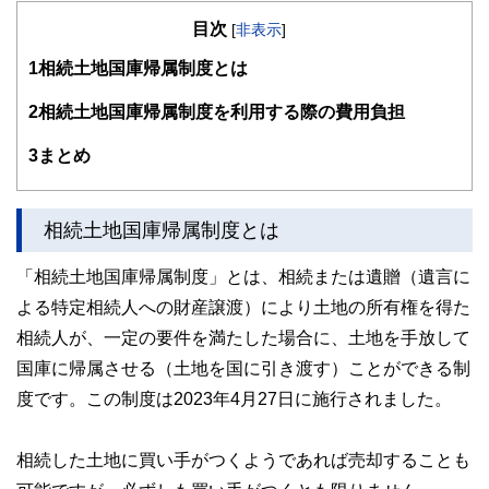
住宅ローンアドバイザー､住宅建築コーディネーター
目次
未来が見えるね研究所 代表
[
非表示
]
座右の銘：虚静恬淡
1
相続土地国庫帰属制度とは
好きなもの：旅行、建築、カフェ、散歩、今ここ
人生100年時代、これまでの「学校で出て社会人になり家庭
2
相続土地国庫帰属制度を利用する際の費用負担
や家を持って定年そして老後」という単線的な考え方がなく
なっていき、これからは多様な選択肢がある中で自分のやり
3
まとめ
たい人生を生涯通じてどう実現させていくかがますます大事
になってきます。
「未来が見えるね研究所」では、多くの人と多くの未来を一
相続土地国庫帰属制度とは
緒に描いていきたいと思います。
https://miraiken.amebaownd.com/
「相続土地国庫帰属制度」とは、相続または遺贈（遺言に
よる特定相続人への財産譲渡）により土地の所有権を得た
相続人が、一定の要件を満たした場合に、土地を手放して
国庫に帰属させる（土地を国に引き渡す）ことができる制
度です。この制度は2023年4月27日に施行されました。
相続した土地に買い手がつくようであれば売却することも