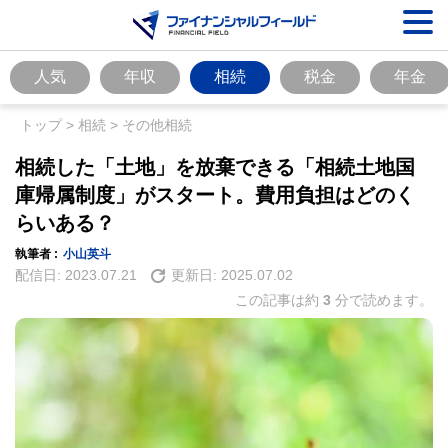
人気
年収
相続
税金
年金
トップ
>
相続
>
その他相続
相続した「土地」を放棄できる「相続土地国
庫帰属制度」がスタート。費用負担はどのく
らいある？
執筆者 :
小山英斗
配信日:
2023.07.21
更新日:
2025.07.02
この記事は約
3
分で読めます。