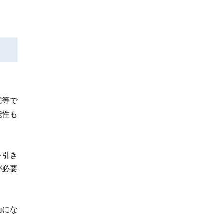
宅等で
能性も
を引き
が必要
効にな