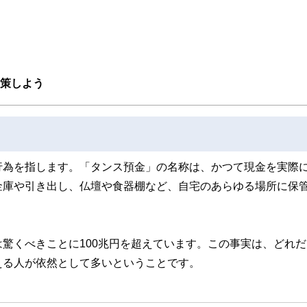
スト、キャリアコンサルタントなど150名以上の有資格者を執筆者・監修者として
ンなどの話をわかりやすく発信している点です。
た執筆者・監修者による執筆体制を築くことで、内容のわかりやすさはもちろんの
ています。
のコンシェルジュを目指します。
対策しよう
行為を指します。「タンス預金」の名称は、かつて現金を実際
金庫や引き出し、仏壇や食器棚など、自宅のあらゆる場所に保
驚くべきことに100兆円を超えています。この事実は、どれだ
える人が依然として多いということです。