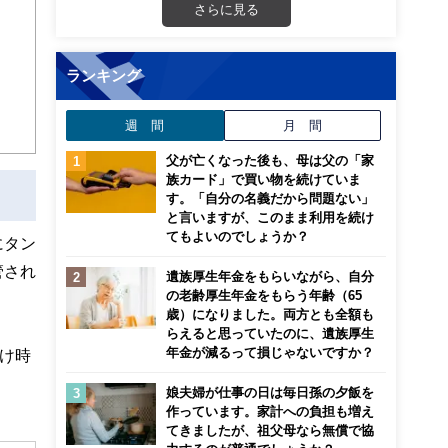
さらに見る
迎
こ
ランキング
週 間
月 間
父が亡くなった後も、母は父の「家
族カード」で買い物を続けていま
す。「自分の名義だから問題ない」
と言いますが、このまま利用を続け
てもよいのでしょうか？
にタン
管され
遺族厚生年金をもらいながら、自分
の老齢厚生年金をもらう年齢（65
歳）になりました。両方とも全額も
らえると思っていたのに、遺族厚生
年金が減るって損じゃないですか？
け時
娘夫婦が仕事の日は毎日孫の夕飯を
作っています。家計への負担も増え
てきましたが、祖父母なら無償で協