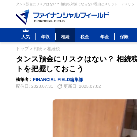
タンス預金にリスクはない？ 相続税対策にならない理由とメリット・デメリット
人気
年収
相続
税金
年金
保険
トップ
>
相続
>
相続税
タンス預金にリスクはない？ 相続
トを把握しておこう
執筆者 :
FINANCIAL FIELD編集部
配信日:
2023.07.31
更新日:
2025.07.02