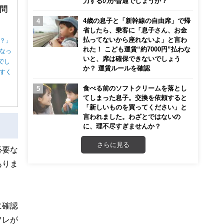
力するのが普通でしょうか？
問
4歳の息子と「新幹線の自由席」で帰
省したら、乗客に「息子さん、お金
払ってないから座れないよ」と言わ
？」
れた！ こども運賃“約7000円”払わな
なっ
いと、席は確保できないでしょう
でし
か？ 運賃ルールを確認
すく
食べる前のソフトクリームを落とし
てしまった息子。交換を依頼すると
「新しいものを買ってください」と
言われました。わざとではないの
に、理不尽すぎませんか？
さらに見る
必要な
ありま
に確認
フレが