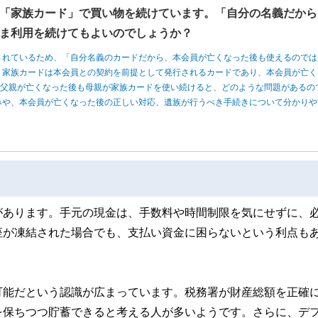
「家族カード」で買い物を続けています。「自分の名義だから
ま利用を続けてもよいのでしょうか？
されているため、「自分名義のカードだから、本会員が亡くなった後も使えるのでは
、家族カードは本会員との契約を前提として発行されるカードであり、本会員が亡く
、父親が亡くなった後も母親が家族カードを使い続けると、どのような問題があるの
みや、本会員が亡くなった後の正しい対応、遺族が行うべき手続きについて分かりや
があります。手元の現金は、手数料や時間制限を気にせずに、
座が凍結された場合でも、支払い資金に困らないという利点も
可能だという認識が広まっています。税務署が財産総額を正確
を保ちつつ貯蓄できると考える人が多いようです。さらに、デ