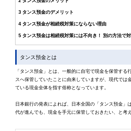
2
タンス預金のメリット
ー、公認会計士、社会保険労務士、行政書士、投資アナリ
え、むずかしく感じられる年金や税金、相続、保険、ロー
3
タンス預金のデメリット
このように編集経験豊富なメンバーと金融や経済に精通し
4
タンス預金が相続税対策にならない理由
と、読み応えのあるコンテンツと確かな情報発信を実現し
私たちは、快適でより良い生活のアイデアを提供するお金
5
タンス預金は相続税対策には不向き！ 別の方法で
タンス預金とは
「タンス預金」とは、一般的に自宅で現金を保管する
スへ保管していたことに由来していますが、現代では
ている現金全体を指す俗称となっています。
日本銀行の発表によれば、日本全国の「タンス預金」は
代が進んでも、現金を手元に保管しておきたい、と考