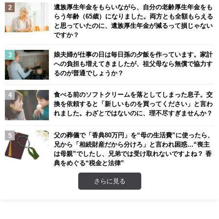
遺族厚生年金をもらいながら、自分の老齢厚生年金をも
らう年齢（65歳）になりました。両方とも全額もらえる
と思っていたのに、遺族厚生年金が減るって損じゃない
ですか？
娘夫婦が仕事の日は毎日孫の夕飯を作っています。家計
への負担も増えてきましたが、祖父母なら無償で協力す
るのが普通でしょうか？
食べる前のソフトクリームを落としてしまった息子。交
換を依頼すると「新しいものを買ってください」と言わ
れました。わざとではないのに、理不尽すぎませんか？
父の葬儀で「香典80万円」を“母の生活費”に使ったら、
兄から「相続財産だから分けろ」と言われ困惑…“喪主
は母親”でしたし、兄弟では受け取れないですよね？ 香
典をめぐる“税金と法律”
さらに見る