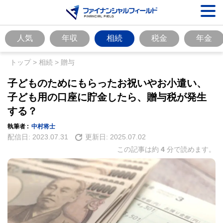
人気
年収
相続
税金
年金
トップ
>
相続
>
贈与
子どものためにもらったお祝いやお小遣い、
子ども用の口座に貯金したら、贈与税が発生
する？
執筆者 :
中村将士
配信日:
2023.07.31
更新日:
2025.07.02
この記事は約
4
分で読めます。