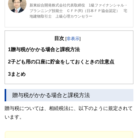
新東綜合開発株式会社代表取締役 1級ファイナンシャル・
プランニング技能士 ＣＦＰ(R)（日本ＦＰ協会認定） 宅
地建物取引士 上級心理カウンセラー
私がＦＰ相談を行うとき、一番優先していることは「あなた
が前向きになれるかどうか」です。セミナーを行うときに、
目次
大事にしていることは「楽しいかどうか」です。
[
非表示
]
1
贈与税がかかる場合と課税方法
ファイナンシャル・プランニングは、数字遊びであってはな
りません。そこに「幸せ」や「前向きな気持ち」があって初
めて価値があるものです。私は、そういった気持ちを何より
2
子ども用の口座に貯金をしておくときの注意点
も大切に思っています。
3
まとめ
贈与税がかかる場合と課税方法
贈与税については、相続税法に、以下のように規定されて
います。