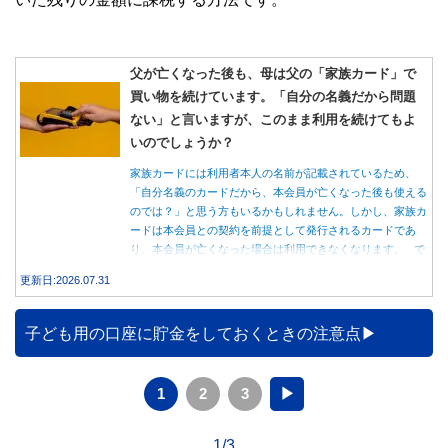
父が亡くなった後も、母は父の「家族カード」で
買い物を続けています。「自分の名義だから問題
ない」と言いますが、このまま利用を続けてもよ
いのでしょうか？
家族カードには利用者本人の名前が記載されているため、
「自分名義のカードだから、本会員が亡くなった後も使える
のでは？」と思う方もいるかもしれません。しかし、家族カ
ードは本会員との契約を前提として発行されるカードであ
り、本会員が亡くなった場合は利用できなくなります。 で
は、父親が亡くなった後も母親が家族カードを使い続ける
更新日:2026.07.31
と、どのような問題があるのでしょうか。本記事では、家族
カードの仕組みや、本会員が亡くなった後の正しい対応、遺
族が行うべき手続きについて分かりやすく解説します。
子ども用の口座に貯金をしておくときの注意点
1
2
3
▶
1/3