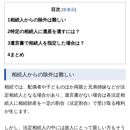
者、第一種証券外務員、ビジネス法務リーダー、ビジネス会
目次
計検定2級
[
非表示
]
製造業の品質・コスト・納期管理業務を経験し、Plan（計
1
相続人からの除外は難しい
画）→ Do（実行）→ Check（評価）→ Act（改善）のPDCA
サイクルを重視したコンサルタント業務を行っています。
特に人生で最も高額な買い物である不動産と各種保険は人生
2
特定の相続人に遺産を遺すには？
の資金計画に大きな影響を与えます。
資金計画やリスク管理の乱れは最終的に老後貧困・老後破た
3
遺言書で相続人を指定した場合は？
んとして表れます。
独立系ファイナンシャルプランナーとして顧客利益を最優先
4
まとめ
し、資金計画改善のお手伝いをしていきます。
http://conserve-investment.livedoor.biz/
相続人からの除外は難しい
相続では、配偶者や子どものほか両親と兄弟姉妹などが法
定相続人となる場合があり、遺言書がない場合は各法定相
続人に相続財産を一定の割合（法定割合）で受け取る権利
が生じます。
しかし、法定相続人の中には故人にとって親しい方もそう