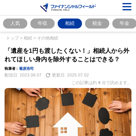
人気
年収
相続
税金
年金
トップ
>
相続
>
その他相続
「遺産を1円も渡したくない！」相続人から外
れてほしい身内を除外することはできる？
執筆者 :
菊原浩司
配信日:
2023.08.07
更新日:
2025.07.02
この記事は約
4
分で読めます。