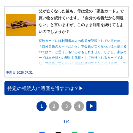
父が亡くなった後も、母は父の「家族カード」で
買い物を続けています。「自分の名義だから問題
ない」と言いますが、このまま利用を続けてもよ
いのでしょうか？
家族カードには利用者本人の名前が記載されているため、
「自分名義のカードだから、本会員が亡くなった後も使える
のでは？」と思う方もいるかもしれません。しかし、家族カ
ードは本会員との契約を前提として発行されるカードであ
り、本会員が亡くなった場合は利用できなくなります。 で
は、父親が亡くなった後も母親が家族カードを使い続ける
更新日:2026.07.31
と、どのような問題があるのでしょうか。本記事では、家族
カードの仕組みや、本会員が亡くなった後の正しい対応、遺
族が行うべき手続きについて分かりやすく解説します。
特定の相続人に遺産を遺すには？
1
2
3
4
▶
1/4