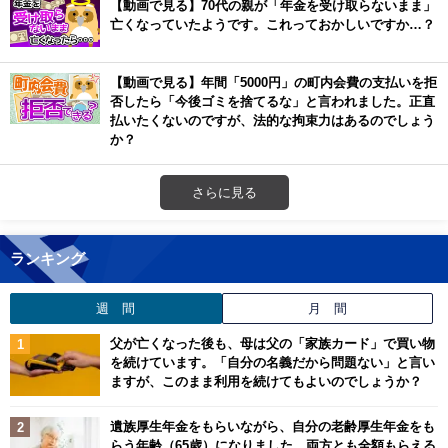
【動画で見る】70代の親が「年金を受け取らないまま」
亡くなっていたようです。これっておかしいですか…？
【動画で見る】年間「5000円」の町内会費の支払いを拒
否したら「今後ゴミを捨てるな」と言われました。正直
払いたくないのですが、法的な拘束力はあるのでしょう
か？
さらに見る
ランキング
週 間
月 間
父が亡くなった後も、母は父の「家族カード」で買い物
を続けています。「自分の名義だから問題ない」と言い
ますが、このまま利用を続けてもよいのでしょうか？
遺族厚生年金をもらいながら、自分の老齢厚生年金をも
らう年齢（65歳）になりました。両方とも全額もらえる