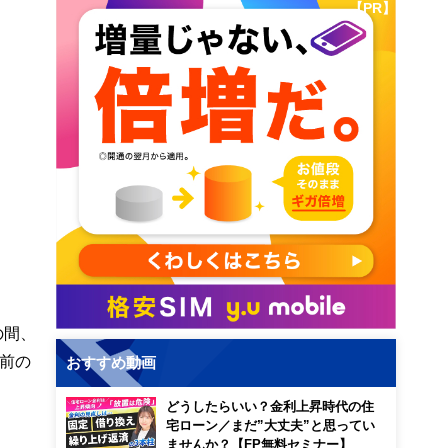
【PR】
の間、
前の
おすすめ動画
どうしたらいい？金利上昇時代の住
宅ローン／まだ”大丈夫”と思ってい
ませんか？【FP無料セミナー】