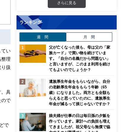
ンナ
さらに見る
迎
こ
ランキング
週 間
月 間
父が亡くなった後も、母は父の「家
してい
族カード」で買い物を続けていま
す。「自分の名義だから問題ない」
品整理
と言いますが、このまま利用を続け
取り扱
てもよいのでしょうか？
遺族厚生年金をもらいながら、自分
の老齢厚生年金をもらう年齢（65
す。具
歳）になりました。両方とも全額も
らえると思っていたのに、遺族厚生
たので
年金が減るって損じゃないですか？
娘夫婦が仕事の日は毎日孫の夕飯を
作っています。家計への負担も増え
どで
てきましたが、祖父母なら無償で協