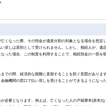
ンナー、弁護士、税理士、宅地建物取引士、相続診断士、住宅ローンアドバイザー、DCプラ
い
スト、キャリアコンサルタントなど150名以上の有資格者を執筆者・監修者として
ンなどの話をわかりやすく発信している点です。
た執筆者・監修者による執筆体制を築くことで、内容のわかりやすさはもちろんの
ています。
のコンシェルジュを目指します。
が亡くなった際、その預金が遺産分割の対象となる場合を想定
払い戻しは原則として受けられません。しかし、相続人が、遺
になった場合、この制度を利用することで、相続預金の一部を
るまでの間、経済的な困難に直面することを防ぐ意図がありま
き金融機関の窓口で払い戻しを受けることができるようになっ
が必要となります。例えば、亡くなった人の戸籍謄本(原本)な