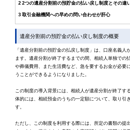
FinancialFieldの特徴は、ファイナンシャルプラ
2
2つの遺産分割前の預貯金の払い戻し制度とその違
ー、公認会計士、社会保険労務士、行政書士、投資アナリ
え、むずかしく感じられる年金や税金、相続、保険、ロー
3
取引金融機関への早めの問い合わせが肝心
このように編集経験豊富なメンバーと金融や経済に精通し
と、読み応えのあるコンテンツと確かな情報発信を実現し
遺産分割前の預貯金の払い戻し制度の概要
私たちは、快適でより良い生活のアイデアを提供するお金
「遺産分割前の預貯金の払戻し制度」は、口座名義人
ます。遺産分割が終了するまでの間、相続人単独での
や葬儀費用、また生活費など、急を要するお金が必要
うことができるようになりました。
この制度の導入背景には、相続人が遺産分割が終了す
体的には、相続預金のうちの一定額について、取り引
す。
ただし、この制度を利用する際には、所定の書類の提出