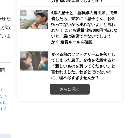
力するのが普通でしょうか？
4歳の息子と「新幹線の自由席」で帰
わせた
省したら、乗客に「息子さん、お金
払ってないから座れないよ」と言わ
人が取
れた！ こども運賃“約7000円”払わな
ていま
いと、席は確保できないでしょう
か？ 運賃ルールを確認
食べる前のソフトクリームを落とし
てしまった息子。交換を依頼すると
「新しいものを買ってください」と
問
言われました。わざとではないの
に、理不尽すぎませんか？
さらに見る
？」
なっ
でし
すく