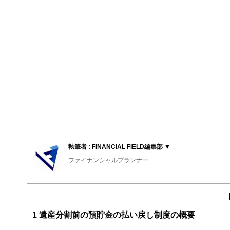
執筆者 : FINANCIAL FIELD編集部 ▼
ファイナンシャルプランナー
FinancialField編集部は、金融、経済に関する記
るようわかりやすく発信しています。
編集部のメンバーは、ファイナンシャルプランナーの資格
案から記事掲載まですべての工程に関わることで、読者目
1
遺産分割前の預貯金の払い戻し制度の概要