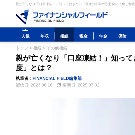
親が亡くなり「口座凍結！」知っておきたい「遺産分割前の預貯金の払戻し制度」
人気
年収
相続
税金
年金
保険
トップ
>
相続
>
その他相続
親が亡くなり「口座凍結！」知って
度」とは？
執筆者 :
FINANCIAL FIELD編集部
配信日:
2023.08.18
更新日:
2025.07.02