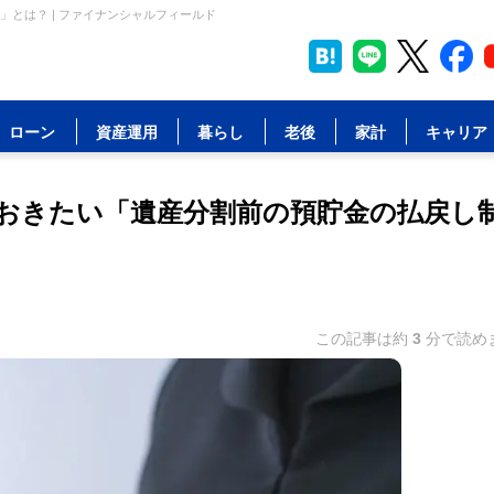
とは？ | ファイナンシャルフィールド
ローン
資産運用
暮らし
老後
家計
キャリア
おきたい「遺産分割前の預貯金の払戻し
この記事は約
3
分で読め