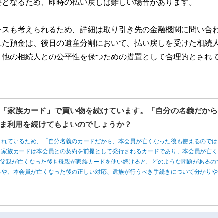
要となるため、即時の払い戻しは難しい場合があります。
ースも考えられるため、詳細は取り引き先の金融機関に問い合
れた預金は、後日の遺産分割において、払い戻しを受けた相続
、他の相続人との公平性を保つための措置として合理的とされ
「家族カード」で買い物を続けています。「自分の名義だから
ま利用を続けてもよいのでしょうか？
されているため、「自分名義のカードだから、本会員が亡くなった後も使えるのでは
、家族カードは本会員との契約を前提として発行されるカードであり、本会員が亡く
、父親が亡くなった後も母親が家族カードを使い続けると、どのような問題があるの
みや、本会員が亡くなった後の正しい対応、遺族が行うべき手続きについて分かりや