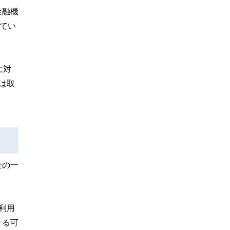
金融機
てい
に対
は取
金の一
利用
きる可