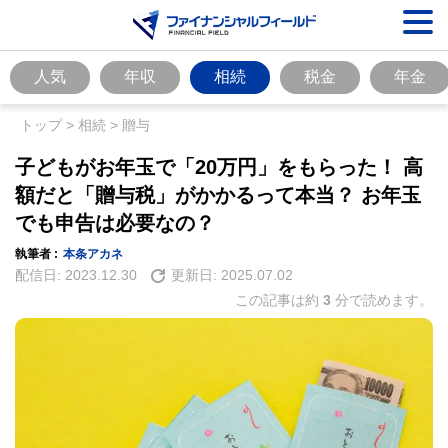
人気
年収
相続
税金
年金
トップ
>
相続
>
贈与
子どもがお年玉で「20万円」をもらった！ 高
額だと「贈与税」がかかるって本当？ お年玉
でも申告は必要なの？
執筆者 :
本条アカネ
配信日:
2023.12.30
更新日:
2025.07.02
この記事は約
3
分で読めます。