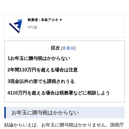
執筆者 : 本条アカネ ▼
FP2級
目次
[
非表示
]
1
お年玉に贈与税はかからない
2
年間110万円を超える場合は注意
3
現金以外の形でも課税されうる
4
110万円を超える場合は税務署などに相談しよう
お年玉に贈与税はかからない
結論からいえば、お年玉に贈与税はかかりません。国税庁