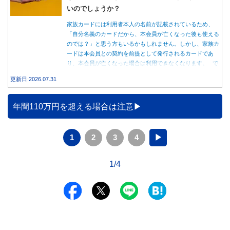
いのでしょうか？
家族カードには利用者本人の名前が記載されているため、
「自分名義のカードだから、本会員が亡くなった後も使える
のでは？」と思う方もいるかもしれません。しかし、家族カ
ードは本会員との契約を前提として発行されるカードであ
り、本会員が亡くなった場合は利用できなくなります。 で
は、父親が亡くなった後も母親が家族カードを使い続ける
更新日:2026.07.31
と、どのような問題があるのでしょうか。本記事では、家族
カードの仕組みや、本会員が亡くなった後の正しい対応、遺
族が行うべき手続きについて分かりやすく解説します。
年間110万円を超える場合は注意
1
2
3
4
▶
1/4