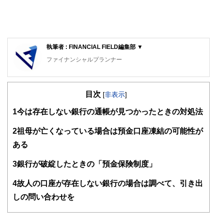
執筆者 : FINANCIAL FIELD編集部 ▼
ファイナンシャルプランナー
FinancialField編集部は、金融、経済に関する記事を、日々
の暮らしにどのような影響を与えるかという視点で、お金の
目次
知識がない方でも理解できるようわかりやすく発信していま
[
非表示
]
す。
1
今は存在しない銀行の通帳が見つかったときの対処法
編集部のメンバーは、ファイナンシャルプランナーの資格取
得者を中心に「お金や暮らし」に関する書籍・雑誌の編集経
2
祖母が亡くなっている場合は預金口座凍結の可能性が
験者で構成され、企画立案から記事掲載まですべての工程に
ある
関わることで、読者目線のコンテンツを追求しています。
FinancialFieldの特徴は、ファイナンシャルプランナー、弁
3
銀行が破綻したときの「預金保険制度」
護士、税理士、宅地建物取引士、相続診断士、住宅ローンア
ドバイザー、DCプランナー、公認会計士、社会保険労務
4
故人の口座が存在しない銀行の場合は調べて、引き出
士、行政書士、投資アナリスト、キャリアコンサルタントな
しの問い合わせを
ど150名以上の有資格者を執筆者・監修者として迎え、むず
かしく感じられる年金や税金、相続、保険、ローンなどの話
をわかりやすく発信している点です。