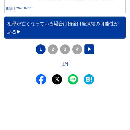
は、父親が亡くなった後も母親が家族カードを使い続ける
更新日:2026.07.31
と、どのような問題があるのでしょうか。本記事では、家族
カードの仕組みや、本会員が亡くなった後の正しい対応、遺
族が行うべき手続きについて分かりやすく解説します。
祖母が亡くなっている場合は預金口座凍結の可能性が
ある
1
2
3
4
▶
1/4