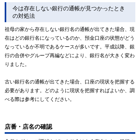
今は存在しない銀行の通帳が見つかったとき
このように編集経験豊富なメンバーと金融や経済に精通した
執筆者・監修者による執筆体制を築くことで、内容のわかり
の対処法
やすさはもちろんのこと、読み応えのあるコンテンツと確か
な情報発信を実現しています。
祖母の家から存在しない銀行名の通帳が出てきた場合、現
私たちは、快適でより良い生活のアイデアを提供するお金の
在はどの銀行名になっているのか、預金口座の状態がどう
コンシェルジュを目指します。
なっているか不明であるケースが多いです。平成以降、銀
行の合併やグループ再編などにより、銀行名が大きく変わ
りました。
古い銀行名の通帳が出てきた場合、口座の現状を把握する
必要があります。どのように現状を把握すればよいか、調
べる際は参考にしてください。
店番・店名の確認