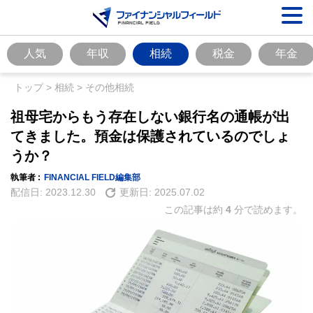
人気
年収
相続
税金
年金
トップ
>
相続
>
その他相続
祖母宅からもう存在しない銀行名の通帳が出
てきました。預金は保護されているのでしょ
うか？
執筆者 :
FINANCIAL FIELD編集部
配信日:
2023.12.30
更新日:
2025.07.02
この記事は約
4
分で読めます。