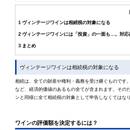
FinancialField編集部は、金融、経済に関する記
るようわかりやすく発信しています。
編集部のメンバーは、ファイナンシャルプランナーの資格
案から記事掲載まですべての工程に関わることで、読者目
1
ヴィンテージワインは相続税の対象になる
FinancialFieldの特徴は、ファイナンシャルプラ
2
ヴィンテージワインには「投資」の一面も…。対応
ー、公認会計士、社会保険労務士、行政書士、投資アナリ
え、むずかしく感じられる年金や税金、相続、保険、ロー
3
まとめ
このように編集経験豊富なメンバーと金融や経済に精通し
と、読み応えのあるコンテンツと確かな情報発信を実現し
ヴィンテージワインは相続税の対象になる
私たちは、快適でより良い生活のアイデアを提供するお金
相続は、全ての財産や権利・義務を受け継ぐものです
など、経済的価値のあるもの全てが含まれます。その
ンと同様に全て相続税の対象として申告しなくてはな
ワインの評価額を決定するには？