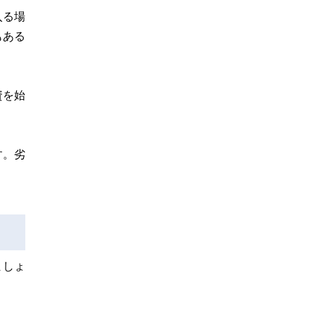
入る場
もある
資を始
す。劣
ましょ