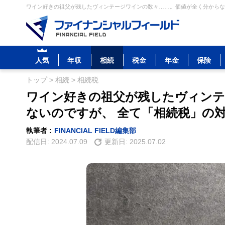
ワイン好きの祖父が残したヴィンテージワインの数々……。価値が全く分からない
人気
年収
相続
税金
年金
保険
トップ
>
相続
>
相続税
ワイン好きの祖父が残したヴィンテ
ないのですが、 全て「相続税」の
執筆者 :
FINANCIAL FIELD編集部
配信日:
2024.07.09
更新日:
2025.07.02