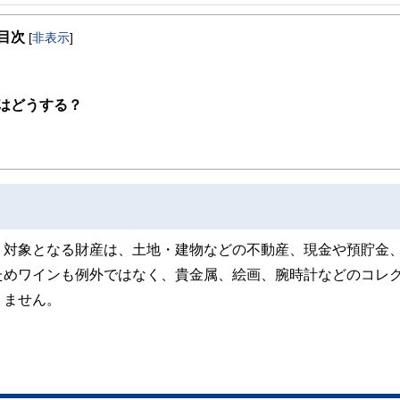
事を、日々の暮らしにどのような影響を与えるかという視点で、お金の知識がない方でも理
目次
[
非表示
]
取得者を中心に「お金や暮らし」に関する書籍・雑誌の編集経験者で構成され、企
線のコンテンツを追求しています。
ンナー、弁護士、税理士、宅地建物取引士、相続診断士、住宅ローンアドバイザー、DCプラ
はどうする？
スト、キャリアコンサルタントなど150名以上の有資格者を執筆者・監修者として
ンなどの話をわかりやすく発信している点です。
た執筆者・監修者による執筆体制を築くことで、内容のわかりやすさはもちろんの
ています。
のコンシェルジュを目指します。
。対象となる財産は、土地・建物などの不動産、現金や預貯金
ためワインも例外ではなく、貴金属、絵画、腕時計などのコレ
りません。