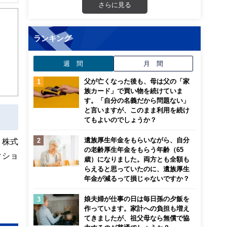
解でき
さらに見る
画立
ランキング
ンナ
週 間
月 間
迎
父が亡くなった後も、母は父の「家
こ
族カード」で買い物を続けていま
す。「自分の名義だから問題ない」
と言いますが、このまま利用を続け
てもよいのでしょうか？
遺族厚生年金をもらいながら、自分
、株式
の老齢厚生年金をもらう年齢（65
クショ
歳）になりました。両方とも全額も
らえると思っていたのに、遺族厚生
年金が減るって損じゃないですか？
娘夫婦が仕事の日は毎日孫の夕飯を
作っています。家計への負担も増え
てきましたが、祖父母なら無償で協