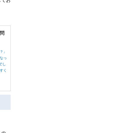
してお
問
？」
なっ
でし
すく
。