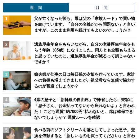
週 間
月 間
父が亡くなった後も、母は父の「家族カード」で買い物
を続けています。「自分の名義だから問題ない」と言い
ますが、このまま利用を続けてもよいのでしょうか？
遺族厚生年金をもらいながら、自分の老齢厚生年金をも
らう年齢（65歳）になりました。両方とも全額もらえる
と思っていたのに、遺族厚生年金が減るって損じゃない
ですか？
娘夫婦が仕事の日は毎日孫の夕飯を作っています。家計
への負担も増えてきましたが、祖父母なら無償で協力す
るのが普通でしょうか？
4歳の息子と「新幹線の自由席」で帰省したら、乗客に
「息子さん、お金払ってないから座れないよ」と言われ
た！ こども運賃“約7000円”払わないと、席は確保でき
ないでしょうか？ 運賃ルールを確認
食べる前のソフトクリームを落としてしまった息子。交
換を依頼すると「新しいものを買ってください」と言わ