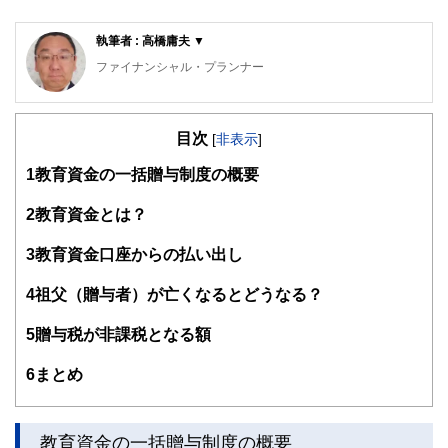
執筆者 : 高橋庸夫 ▼
ファイナンシャル・プランナー
住宅ローンアドバイザー ,宅地建物取引士, マンション管理
士, 防災士
目次
サラリーマン生活２４年、その間１０回以上の転勤を経験
[
非表示
]
し、全国各所に居住。早期退職後は、新たな知識習得に貪欲
1
教育資金の一括贈与制度の概要
に努めるとともに、自らが経験した「サラリーマンの退職、
住宅ローン、子育て教育、資産運用」などの実体験をベース
として、個別相談、セミナー講師など精力的に活動。また、
2
教育資金とは？
マンション管理士として管理組合運営や役員やマンション居
住者への支援を実施。妻と長女と犬１匹。
3
教育資金口座からの払い出し
4
祖父（贈与者）が亡くなるとどうなる？
5
贈与税が非課税となる額
6
まとめ
教育資金の一括贈与制度の概要