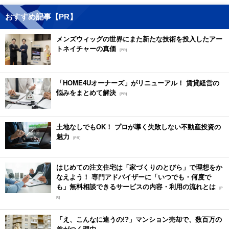
おすすめ記事【PR】
メンズウィッグの世界にまた新たな技術を投入したアー
トネイチャーの真価
[PR]
「HOME4Uオーナーズ」がリニューアル！ 賃貸経営の
悩みをまとめて解決
[PR]
土地なしでもOK！ プロが導く失敗しない不動産投資の
魅力
[PR]
はじめての注文住宅は「家づくりのとびら」で理想をか
なえよう！ 専門アドバイザーに「いつでも・何度で
も」無料相談できるサービスの内容・利用の流れとは
[P
R]
「え、こんなに違うの!?」マンション売却で、数百万の
差がつく理由