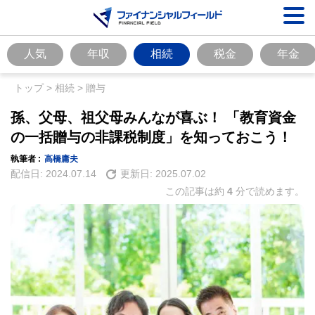
人気
年収
相続
税金
年金
トップ
>
相続
>
贈与
孫、父母、祖父母みんなが喜ぶ！ 「教育資金
の一括贈与の非課税制度」を知っておこう！
執筆者 :
高橋庸夫
配信日:
2024.07.14
更新日:
2025.07.02
この記事は約
4
分で読めます。