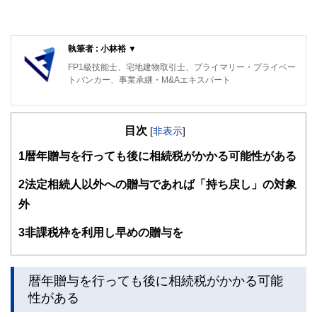
執筆者 : 小林裕 ▼
FP1級技能士、宅地建物取引士、プライマリー・プライベー
トバンカー、事業承継・M&Aエキスパート
目次
[
非表示
]
1
暦年贈与を行っても後に相続税がかかる可能性がある
2
法定相続人以外への贈与であれば「持ち戻し」の対象
外
3
非課税枠を利用し早めの贈与を
暦年贈与を行っても後に相続税がかかる可能
性がある