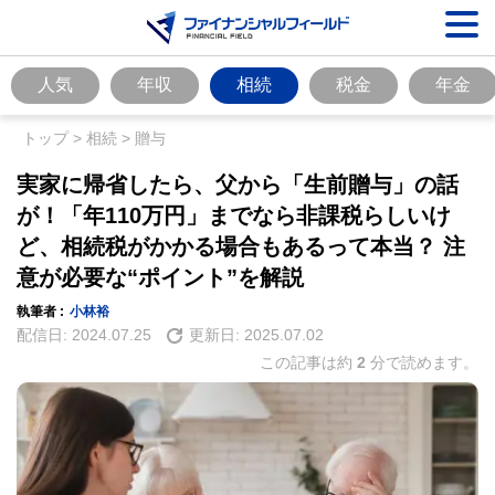
人気
年収
相続
税金
年金
トップ
>
相続
>
贈与
実家に帰省したら、父から「生前贈与」の話
が！「年110万円」までなら非課税らしいけ
ど、相続税がかかる場合もあるって本当？ 注
意が必要な“ポイント”を解説
執筆者 :
小林裕
配信日:
2024.07.25
更新日:
2025.07.02
この記事は約
2
分で読めます。