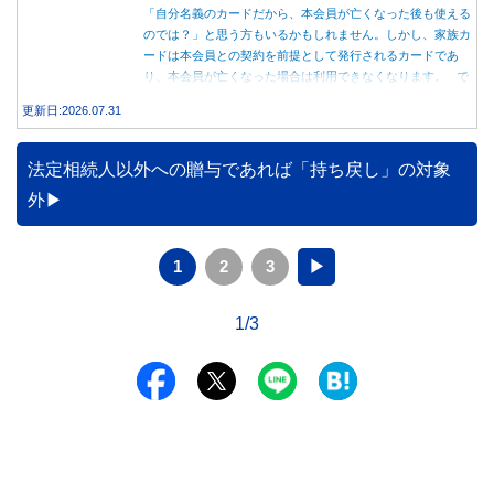
「自分名義のカードだから、本会員が亡くなった後も使える
のでは？」と思う方もいるかもしれません。しかし、家族カ
ードは本会員との契約を前提として発行されるカードであ
り、本会員が亡くなった場合は利用できなくなります。 で
は、父親が亡くなった後も母親が家族カードを使い続ける
更新日:2026.07.31
と、どのような問題があるのでしょうか。本記事では、家族
カードの仕組みや、本会員が亡くなった後の正しい対応、遺
族が行うべき手続きについて分かりやすく解説します。
法定相続人以外への贈与であれば「持ち戻し」の対象
外
1
2
3
▶
1/3