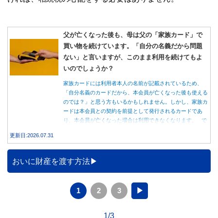
父が亡くなった後も、母は父の「家族カード」で
買い物を続けています。「自分の名義だから問題
ない」と言いますが、このまま利用を続けてもよ
いのでしょうか？
家族カードには利用者本人の名前が記載されているため、
「自分名義のカードだから、本会員が亡くなった後も使える
のでは？」と思う方もいるかもしれません。しかし、家族カ
ードは本会員との契約を前提として発行されるカードであ
り、本会員が亡くなった場合は利用できなくなります。 で
は、父親が亡くなった後も母親が家族カードを使い続ける
更新日:2026.07.31
と、どのような問題があるのでしょうか。本記事では、家族
カードの仕組みや、本会員が亡くなった後の正しい対応、遺
族が行うべき手続きについて分かりやすく解説します。
おいに財産を渡す方法
1
2
3
▶
1/3