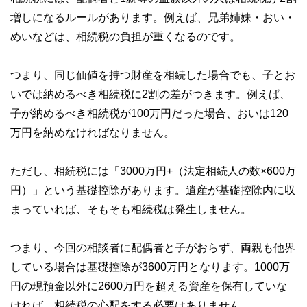
執筆者・監修者による執筆体制を築くことで、内容のわかり
増しになるルールがあります。例えば、兄弟姉妹・おい・
やすさはもちろんのこと、読み応えのあるコンテンツと確か
めいなどは、相続税の負担が重くなるのです。
な情報発信を実現しています。
私たちは、快適でより良い生活のアイデアを提供するお金の
コンシェルジュを目指します。
つまり、同じ価値を持つ財産を相続した場合でも、子とお
いでは納めるべき相続税に2割の差がつきます。例えば、
子が納めるべき相続税が100万円だった場合、おいは120
万円を納めなければなりません。
ただし、相続税には「3000万円+（法定相続人の数×600万
円）」という基礎控除があります。遺産が基礎控除内に収
まっていれば、そもそも相続税は発生しません。
つまり、今回の相談者に配偶者と子がおらず、両親も他界
している場合は基礎控除が3600万円となります。1000万
円の現預金以外に2600万円を超える資産を保有していな
ければ、相続税の心配をする必要はありません。