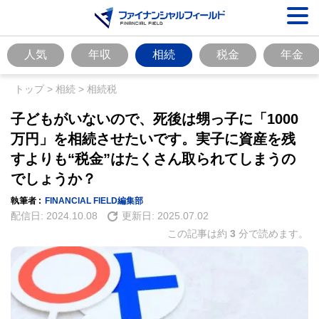
人気
年収
相続
税金
年金
トップ
>
相続
>
相続税
子どもがいないので、死後は甥っ子に「1000
万円」を相続させたいです。実子に資産を残
すよりも“税金”はたくさん取られてしまうの
でしょうか？
執筆者 :
FINANCIAL FIELD編集部
配信日:
2024.10.08
更新日:
2025.07.02
この記事は約
3
分で読めます。