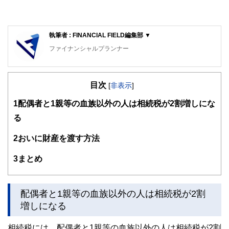
執筆者 : FINANCIAL FIELD編集部 ▼
ファイナンシャルプランナー
FinancialField編集部は、金融、経済に関する記事を、日々
の暮らしにどのような影響を与えるかという視点で、お金の
目次
知識がない方でも理解できるようわかりやすく発信していま
[
非表示
]
す。
1
配偶者と1親等の血族以外の人は相続税が2割増しにな
編集部のメンバーは、ファイナンシャルプランナーの資格取
る
得者を中心に「お金や暮らし」に関する書籍・雑誌の編集経
験者で構成され、企画立案から記事掲載まですべての工程に
2
おいに財産を渡す方法
関わることで、読者目線のコンテンツを追求しています。
FinancialFieldの特徴は、ファイナンシャルプランナー、弁
3
まとめ
護士、税理士、宅地建物取引士、相続診断士、住宅ローンア
ドバイザー、DCプランナー、公認会計士、社会保険労務
士、行政書士、投資アナリスト、キャリアコンサルタントな
配偶者と1親等の血族以外の人は相続税が2割
ど150名以上の有資格者を執筆者・監修者として迎え、むず
かしく感じられる年金や税金、相続、保険、ローンなどの話
増しになる
をわかりやすく発信している点です。
相続税には、配偶者と1親等の血族以外の人は相続税が2割
このように編集経験豊富なメンバーと金融や経済に精通した