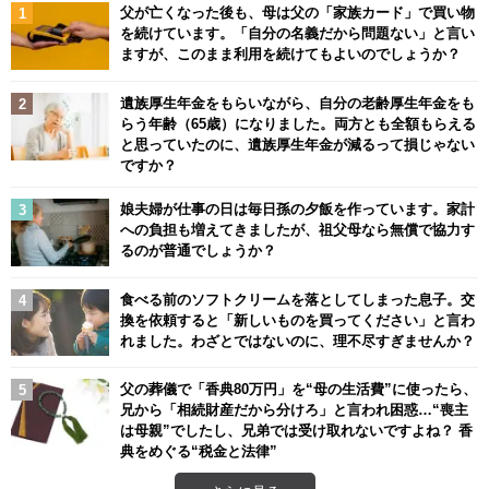
父が亡くなった後も、母は父の「家族カード」で買い物
を続けています。「自分の名義だから問題ない」と言い
ますが、このまま利用を続けてもよいのでしょうか？
遺族厚生年金をもらいながら、自分の老齢厚生年金をも
らう年齢（65歳）になりました。両方とも全額もらえる
と思っていたのに、遺族厚生年金が減るって損じゃない
ですか？
娘夫婦が仕事の日は毎日孫の夕飯を作っています。家計
への負担も増えてきましたが、祖父母なら無償で協力す
るのが普通でしょうか？
食べる前のソフトクリームを落としてしまった息子。交
換を依頼すると「新しいものを買ってください」と言わ
れました。わざとではないのに、理不尽すぎませんか？
父の葬儀で「香典80万円」を“母の生活費”に使ったら、
兄から「相続財産だから分けろ」と言われ困惑…“喪主
は母親”でしたし、兄弟では受け取れないですよね？ 香
典をめぐる“税金と法律”