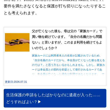
要件を満たさなくなると保護が打ち切りになったりするこ
とも考えられます。
父が亡くなった後も、母は父の「家族カード」で
買い物を続けています。「自分の名義だから問題
ない」と言いますが、このまま利用を続けてもよ
いのでしょうか？
家族カードには利用者本人の名前が記載されているため、
「自分名義のカードだから、本会員が亡くなった後も使える
のでは？」と思う方もいるかもしれません。しかし、家族カ
ードは本会員との契約を前提として発行されるカードであ
り、本会員が亡くなった場合は利用できなくなります。 で
は、父親が亡くなった後も母親が家族カードを使い続ける
更新日:2026.07.31
と、どのような問題があるのでしょうか。本記事では、家族
カードの仕組みや、本会員が亡くなった後の正しい対応、遺
族が行うべき手続きについて分かりやすく解説します。
生活保護の申請をしたばかりなのに遺産が入った……
どうすればよい？