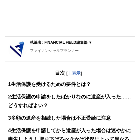
執筆者 : FINANCIAL FIELD編集部 ▼
ファイナンシャルプランナー
FinancialField編集部は、金融、経済に関する記事を、日々
の暮らしにどのような影響を与えるかという視点で、お金の
目次
知識がない方でも理解できるようわかりやすく発信していま
[
非表示
]
す。
1
生活保護を受けるための要件とは？
編集部のメンバーは、ファイナンシャルプランナーの資格取
得者を中心に「お金や暮らし」に関する書籍・雑誌の編集経
2
生活保護の申請をしたばかりなのに遺産が入った……
験者で構成され、企画立案から記事掲載まですべての工程に
どうすればよい？
関わることで、読者目線のコンテンツを追求しています。
FinancialFieldの特徴は、ファイナンシャルプランナー、弁
3
多額の遺産を相続した場合は不正受給に注意
護士、税理士、宅地建物取引士、相続診断士、住宅ローンア
ドバイザー、DCプランナー、公認会計士、社会保険労務
4
生活保護を申請してから遺産が入った場合は速やかに
士、行政書士、投資アナリスト、キャリアコンサルタントな
申告しよう！ 取り下げるべきかは状況によって異なる
ど150名以上の有資格者を執筆者・監修者として迎え、むず