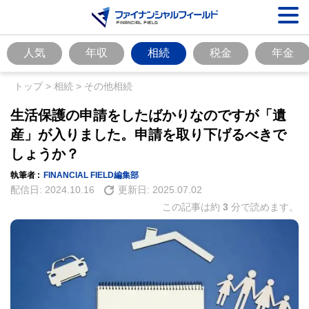
人気
年収
相続
税金
年金
トップ
>
相続
>
その他相続
生活保護の申請をしたばかりなのですが「遺
産」が入りました。申請を取り下げるべきで
しょうか？
執筆者 :
FINANCIAL FIELD編集部
配信日:
2024.10.16
更新日:
2025.07.02
この記事は約
3
分で読めます。