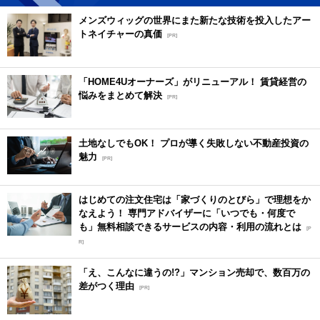
メンズウィッグの世界にまた新たな技術を投入したアー
トネイチャーの真価
[PR]
「HOME4Uオーナーズ」がリニューアル！ 賃貸経営の
悩みをまとめて解決
[PR]
土地なしでもOK！ プロが導く失敗しない不動産投資の
魅力
[PR]
はじめての注文住宅は「家づくりのとびら」で理想をか
なえよう！ 専門アドバイザーに「いつでも・何度で
も」無料相談できるサービスの内容・利用の流れとは
[P
R]
「え、こんなに違うの!?」マンション売却で、数百万の
差がつく理由
[PR]