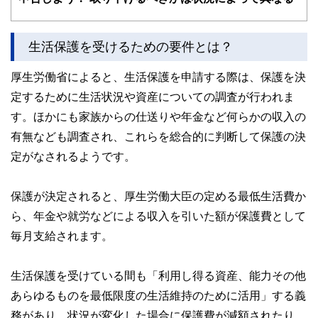
かしく感じられる年金や税金、相続、保険、ローンなどの話
をわかりやすく発信している点です。
生活保護を受けるための要件とは？
このように編集経験豊富なメンバーと金融や経済に精通した
執筆者・監修者による執筆体制を築くことで、内容のわかり
やすさはもちろんのこと、読み応えのあるコンテンツと確か
厚生労働省によると、生活保護を申請する際は、保護を決
な情報発信を実現しています。
定するために生活状況や資産についての調査が行われま
私たちは、快適でより良い生活のアイデアを提供するお金の
す。ほかにも家族からの仕送りや年金など何らかの収入の
コンシェルジュを目指します。
有無なども調査され、これらを総合的に判断して保護の決
定がなされるようです。
保護が決定されると、厚生労働大臣の定める最低生活費か
ら、年金や就労などによる収入を引いた額が保護費として
毎月支給されます。
生活保護を受けている間も「利用し得る資産、能力その他
あらゆるものを最低限度の生活維持のために活用」する義
務があり、状況が変化した場合に保護費が減額されたり、