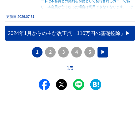
ードは本会員との契約を前提として発行されるカードであ
り、本会員が亡くなった場合は利用できなくなります。 で
は、父親が亡くなった後も母親が家族カードを使い続ける
更新日:2026.07.31
と、どのような問題があるのでしょうか。本記事では、家族
カードの仕組みや、本会員が亡くなった後の正しい対応、遺
族が行うべき手続きについて分かりやすく解説します。
2024年1月からの主な改正点「110万円の基礎控除」
1
2
3
4
5
▶
1/5