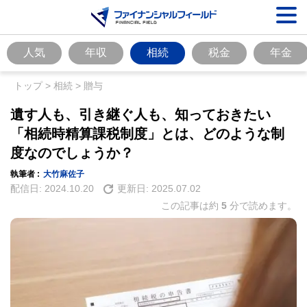
人気
年収
相続
税金
年金
トップ
>
相続
>
贈与
遺す人も、引き継ぐ人も、知っておきたい
「相続時精算課税制度」とは、どのような制
度なのでしょうか？
執筆者 :
大竹麻佐子
配信日:
2024.10.20
更新日:
2025.07.02
この記事は約
5
分で読めます。