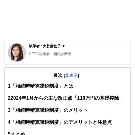
執筆者 : 大竹麻佐子 ▼
CFP®認定者・相続診断士
ゆめプランニング笑顔相続･FP事務所 代表
目次
証券会社、銀行、保険会社など金融機関での業務を経て現在
[
非表示
]
に至る。家計管理に役立つのでは、との思いからAFP取得
1
「相続時精算課税制度」とは
（2000年）、日本FP協会東京支部主催地域イベントへの参
加をきっかけにFP活動開始（2011年）、日本FP協会 「くら
しとお金のFP相談室」相談員（2016年）。
2
2024年1月からの主な改正点「110万円の基礎控除」
「目の前にいるその人が、より豊かに、よりよくなるため
3
「相続時精算課税制度」のメリット
に、今できること」を考え、サポートし続ける。
4
「相続時精算課税制度」のデメリットと注意点
従業員向け「50代からのライフデザイン」セミナーや個人相
談、生活するの観点から学ぶ「お金の基礎知識」講座など開
5
まとめ
催。