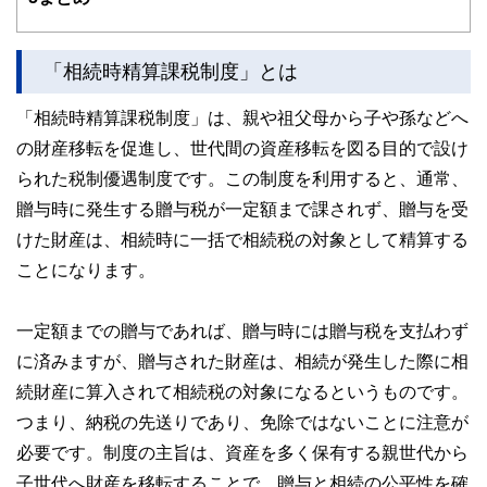
2人の男子（高3と小6）の母。品川区在住
ゆめプランニング笑顔相続･FP事務所 代表
https://fp-yu
「相続時精算課税制度」とは
meplan.com/
「相続時精算課税制度」は、親や祖父母から子や孫などへ
の財産移転を促進し、世代間の資産移転を図る目的で設け
られた税制優遇制度です。この制度を利用すると、通常、
贈与時に発生する贈与税が一定額まで課されず、贈与を受
けた財産は、相続時に一括で相続税の対象として精算する
ことになります。
一定額までの贈与であれば、贈与時には贈与税を支払わず
に済みますが、贈与された財産は、相続が発生した際に相
続財産に算入されて相続税の対象になるというものです。
つまり、納税の先送りであり、免除ではないことに注意が
必要です。制度の主旨は、資産を多く保有する親世代から
子世代へ財産を移転することで、贈与と相続の公平性を確