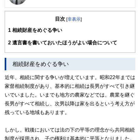
不動産・相続に強みがあります。会計事務所勤務が長く実務
経験が豊富です。フットワ－クが軽くお客様のニーズに応え
目次
るよう日々努力しております。また離島支援活動も積極的に
[
非表示
]
行っております。
1
相続財産をめぐる争い
2
遺言書を書いておいたほうがよい場合について
相続財産をめぐる争い
近年、相続に関する争いが増えています。昭和22年までは
家督相続制度があり、基本的に相続は長男がすべて引き継
いでいました。いまでも地方の農家などでは、農業を継ぐ
長男がすべて相続し、次男以降は家を出るという考え方が
残っている地域もあります。
しかし、戦後においては法の下の平等の理念から共同相続
制度が採用され、子の権利は基本的に平等となりました。