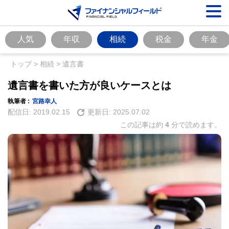
人気
年収
相続
税金
年金
トップ
>
相続
>
遺言書
遺言書を書いた方が良いケースとは
執筆者 :
宮路幸人
配信日:
2019.02.15
更新日:
2025.07.02
この記事は約
4
分で読めます。