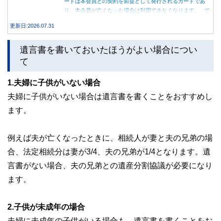
ードは本会員との契約を前提として発行されるカードであ
り、本会員が亡くなった場合は利用できなくなります。 で
は、父親が亡くなった後も母親が家族カードを使い続ける
更新日:2026.07.31
と、どのような問題があるのでしょうか。本記事では、家族
カードの仕組みや、本会員が亡くなった後の正しい対応、遺
遺言書を書いておいたほうがよい場合につい
族が行うべき手続きについて分かりやすく解説します。
て
1.夫婦に子供がいない場合
夫婦に子供がいない場合は遺言書を書くことをおすすめし
ます。
例えば夫が亡くなったときに、相続人が妻と夫の兄弟の場
合、法定相続分は妻が3/4、夫の兄弟が1/4となります。遺
言書がない場合、夫の兄弟との遺産分割協議が必要になり
ます。
2.子供が未成年の場合
夫婦に未成年の子供がいる場合も、遺言書を書くことをお