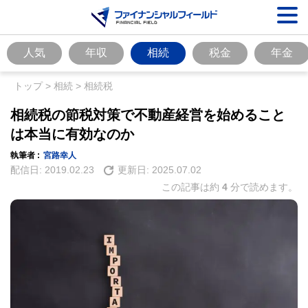
人気
年収
相続
税金
年金
トップ
>
相続
>
相続税
相続税の節税対策で不動産経営を始めること
は本当に有効なのか
執筆者 :
宮路幸人
配信日:
2019.02.23
更新日:
2025.07.02
この記事は約
4
分で読めます。