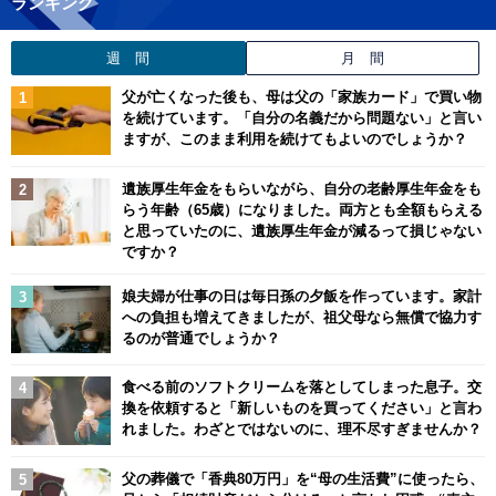
ランキング
週 間
月 間
父が亡くなった後も、母は父の「家族カード」で買い物
を続けています。「自分の名義だから問題ない」と言い
ますが、このまま利用を続けてもよいのでしょうか？
遺族厚生年金をもらいながら、自分の老齢厚生年金をも
らう年齢（65歳）になりました。両方とも全額もらえる
と思っていたのに、遺族厚生年金が減るって損じゃない
ですか？
娘夫婦が仕事の日は毎日孫の夕飯を作っています。家計
への負担も増えてきましたが、祖父母なら無償で協力す
るのが普通でしょうか？
食べる前のソフトクリームを落としてしまった息子。交
換を依頼すると「新しいものを買ってください」と言わ
れました。わざとではないのに、理不尽すぎませんか？
父の葬儀で「香典80万円」を“母の生活費”に使ったら、