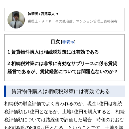
執筆者 : 宮路幸人 ▼
税理士・ＡＦＰ その他宅建、マンション管理士資格保有
不動産・相続に強みがあります。会計事務所勤務が長く実務
経験が豊富です。フットワ－クが軽くお客様のニーズに応え
目次
るよう日々努力しております。また離島支援活動も積極的に
[
非表示
]
行っております。
1
賃貸物件購入は相続税対策には有効である
2
相続税対策には非常に有効なサブリースに係る賃貸
経営であるが、賃貸経営については問題点ないのか？
賃貸物件購入は相続税対策には有効である
相続税の財産評価でよく言われるのが、現金1億円は相続
税評価額も1億円となるが、土地1億円を購入すると、相続
税評価額については路線価で評価した場合、時価のおおむ
ね8割程度の8000万円となる、ということです。土地を購