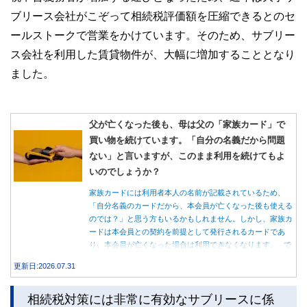
ブリース会社がこぞって相続税評価額を圧縮できるとのセ
ールストークで営業をかけています。そのため、サブリー
ス会社を利用した賃貸物件が、大幅に増加することとなり
ました。
父が亡くなった後も、母は父の「家族カード」で
買い物を続けています。「自分の名義だから問題
ない」と言いますが、このまま利用を続けてもよ
いのでしょうか？
家族カードには利用者本人の名前が記載されているため、
「自分名義のカードだから、本会員が亡くなった後も使える
のでは？」と思う方もいるかもしれません。しかし、家族カ
ードは本会員との契約を前提として発行されるカードであ
り、本会員が亡くなった場合は利用できなくなります。 で
は、父親が亡くなった後も母親が家族カードを使い続ける
更新日:2026.07.31
と、どのような問題があるのでしょうか。本記事では、家族
カードの仕組みや、本会員が亡くなった後の正しい対応、遺
相続税対策には非常に有効なサブリースに係
族が行うべき手続きについて分かりやすく解説します。