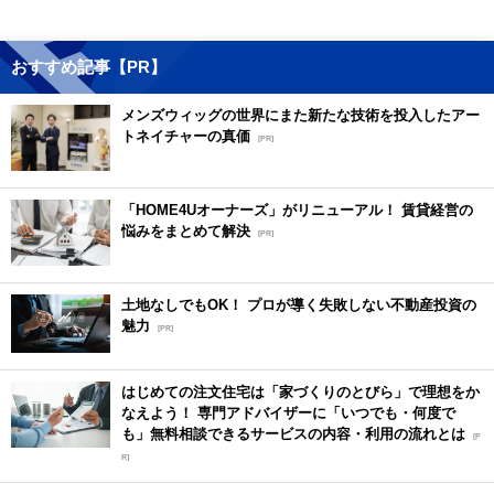
おすすめ記事【PR】
メンズウィッグの世界にまた新たな技術を投入したアー
トネイチャーの真価
[PR]
「HOME4Uオーナーズ」がリニューアル！ 賃貸経営の
悩みをまとめて解決
[PR]
土地なしでもOK！ プロが導く失敗しない不動産投資の
魅力
[PR]
はじめての注文住宅は「家づくりのとびら」で理想をか
なえよう！ 専門アドバイザーに「いつでも・何度で
も」無料相談できるサービスの内容・利用の流れとは
[P
R]