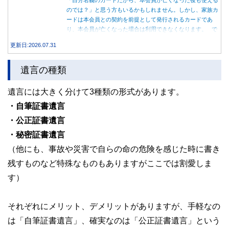
「自分名義のカードだから、本会員が亡くなった後も使える
のでは？」と思う方もいるかもしれません。しかし、家族カ
ードは本会員との契約を前提として発行されるカードであ
り、本会員が亡くなった場合は利用できなくなります。 で
は、父親が亡くなった後も母親が家族カードを使い続ける
更新日:2026.07.31
と、どのような問題があるのでしょうか。本記事では、家族
カードの仕組みや、本会員が亡くなった後の正しい対応、遺
遺言の種類
族が行うべき手続きについて分かりやすく解説します。
遺言には大きく分けて3種類の形式があります。
・自筆証書遺言
・公正証書遺言
・秘密証書遺言
（他にも、事故や災害で自らの命の危険を感じた時に書き
残すものなど特殊なものもありますがここでは割愛しま
す）
それぞれにメリット、デメリットがありますが、手軽なの
は「自筆証書遺言」、確実なのは「公正証書遺言」という