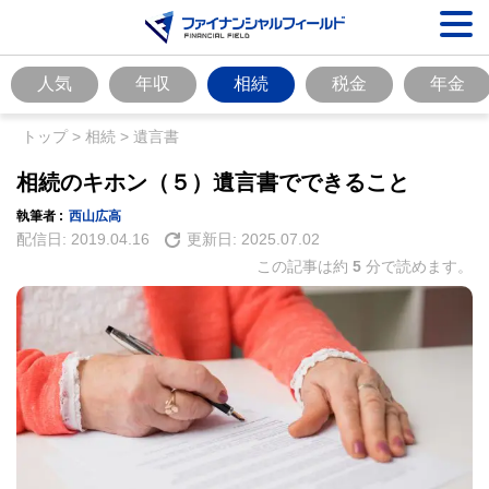
人気
年収
相続
税金
年金
トップ
>
相続
>
遺言書
相続のキホン（５）遺言書でできること
執筆者 :
西山広高
配信日:
2019.04.16
更新日:
2025.07.02
この記事は約
5
分で読めます。