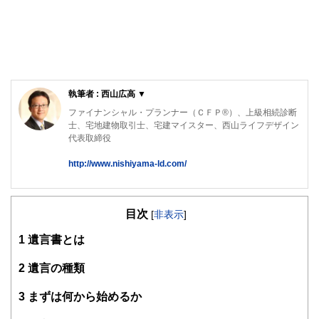
執筆者 : 西山広高 ▼
ファイナンシャル・プランナー（ＣＦＰ®）、上級相続診断
士、宅地建物取引士、宅建マイスター、西山ライフデザイン
代表取締役
http://www.nishiyama-ld.com/
「円満な相続のための対策」「家計の見直し」「資産形成・
運用アドバイス」のほか、不動産・お金の知識と大手建設会
目次
社での勤務経験を活かし、「マイホーム取得などの不動産仲
[
非表示
]
介」「不動産活用」について、ご相談者の立場に立ったアド
1
遺言書とは
バイスを行っている。
西山ライフデザイン株式会社 HP
2
遺言の種類
http://www.nishiyama-ld.com/
3
まずは何から始めるか