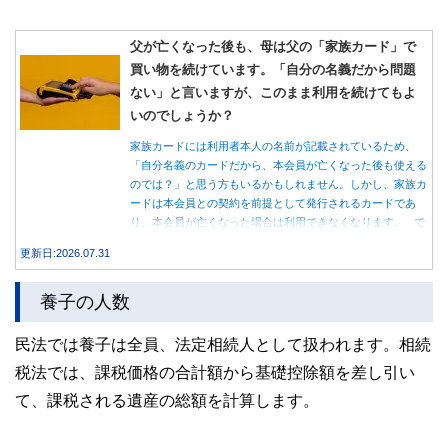
父が亡くなった後も、母は父の「家族カード」で
買い物を続けています。「自分の名義だから問題
ない」と言いますが、このまま利用を続けてもよ
いのでしょうか？
家族カードには利用者本人の名前が記載されているため、
「自分名義のカードだから、本会員が亡くなった後も使える
のでは？」と思う方もいるかもしれません。しかし、家族カ
ードは本会員との契約を前提として発行されるカードであ
り、本会員が亡くなった場合は利用できなくなります。 で
は、父親が亡くなった後も母親が家族カードを使い続ける
更新日:2026.07.31
と、どのような問題があるのでしょうか。本記事では、家族
カードの仕組みや、本会員が亡くなった後の正しい対応、遺
養子の人数
族が行うべき手続きについて分かりやすく解説します。
民法では養子は全員、法定相続人として扱われます。相続
税法では、課税価格の合計額から基礎控除額を差し引い
て、課税される遺産の総額を計算します。