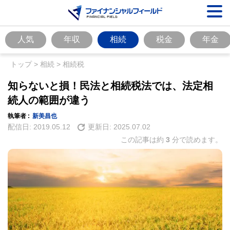
人気
年収
相続
税金
年金
トップ
>
相続
>
相続税
知らないと損！民法と相続税法では、法定相
続人の範囲が違う
執筆者 :
新美昌也
配信日:
2019.05.12
更新日:
2025.07.02
この記事は約
3
分で読めます。