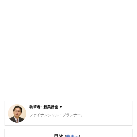
執筆者 : 新美昌也 ▼
ファイナンシャル・プランナー。
ライフプラン・キャッシュフロー分析に基づいた家計相談を
得意とする。法人営業をしていた経験から経営者からの相談
目次
が多い。教育資金、住宅購入、年金、資産運用、保険、離婚
[
非表示
]