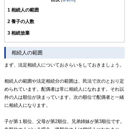
のお金などをテーマとしたセミナーや個別相談も多数実施し
1
相続人の範囲
ている。教育資金をテーマにした講演は延べ800校以上の高
校で実施。
また、保険や介護のお金に詳しいファイナンシャル・プラン
2
養子の人数
ナーとしてテレビや新聞、雑誌の取材にも多数協力してい
る。共著に「これで安心！入院・介護のお金」（技術評論
3
相続放棄
社）がある。
http://fp-trc.com/
相続人の範囲
まず、法定相続人についておさらいをしておきましょう。
相続人の範囲や法定相続分の範囲は、民法で次のとおり定
められています。配偶者は常に相続人になれます。それ以
外の人は順位が決まっています。次の順位で配偶者と一緒
に相続人になります。
子が第１順位、父母が第2順位、兄弟姉妹が第3順位です。