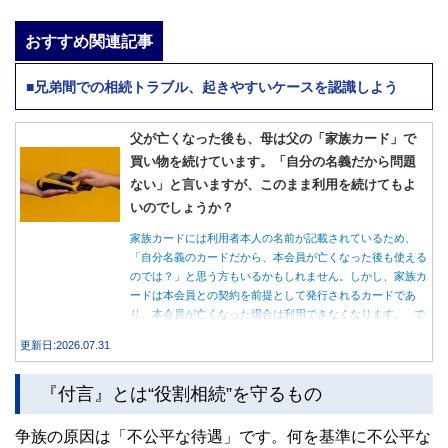
おすすめ関連記事
■兄弟間での相続トラブル、起きやすいケースを認識しよう
父が亡くなった後も、母は父の「家族カード」で
買い物を続けています。「自分の名義だから問題
ない」と言いますが、このまま利用を続けてもよ
いのでしょうか？
家族カードには利用者本人の名前が記載されているため、
「自分名義のカードだから、本会員が亡くなった後も使える
のでは？」と思う方もいるかもしれません。しかし、家族カ
ードは本会員との契約を前提として発行されるカードであ
り、本会員が亡くなった場合は利用できなくなります。 で
は、父親が亡くなった後も母親が家族カードを使い続ける
更新日:2026.07.31
と、どのような問題があるのでしょうか。本記事では、家族
カードの仕組みや、本会員が亡くなった後の正しい対応、遺
『付言』とは“役割相続”を守るもの
族が行うべき手続きについて分かりやすく解説します。
争族の原因は「不公平な待遇」です。何を基準に不公平な