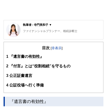
執筆者 : 寺門美和子 ▼
ファイナンシャルプランナー、相続診断士
公的保険アドバイザー／確定拠出年金相談ねっと認定FP
岡野あつこ師事®上級プロ夫婦問題カウンセラー
目次
大手流通業界系のファッションビジネスを12年経験。ビジネ
[
非表示
]
スの面白さを体感するが、結婚を機に退職。その後夫の仕事
1
『遺言書の有効性』
（整体）で、主にマネージメント・経営等、裏方を担当。マ
スコミでも話題となり、忙しい日々過ごす。しかし、20年後
に離婚。長い間従事した「からだ系ビジネス」では資格を有
2
『付言』とは“役割相続”を守るもの
しておらず『資格の大切さ』を実感し『人生のやり直し』を
決意。自らの経験を活かした夫婦問題カウンセラーの資格を
3
公正証書遺言
目指す中「離婚後の女性が自立する難しさ」を目のあたりに
する。また自らの財産分与の運用の未熟さの反省もあり研究
4
公証役場へ行く準備
する中に、FPの仕事と出会う。『からだと心とお金』の幸
せは三つ巴。からだと心の癒しや健康法は巷に情報が充実し
身近なのに、なぜお金や資産の事はこんなに解りづらいのだ
ろう？特に女性には敷居が高い現実。「もっとやさしく、わ
『遺言書の有効性』
かりやすくお金や資産の提案がしたい」という想いから、