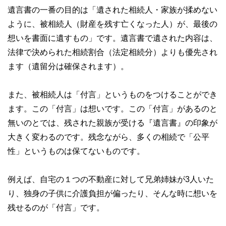
FPの資格を取得。第二の成人式、40歳を迎えたことを機に
遺言書の一番の目的は「遺された相続人・家族が揉めない
女性が資産運用について学び直す提案業務を行っている。
※確定拠出年金相談ねっと
ように、被相続人（財産を残す亡くなった人）が、最後の
https://wiselife.biz/fp/mterakado/
想いを書面に遺すもの」です。遺言書で遺された内容は、
女性のための電話相談『ボイスマルシェ』
https://www.voicemarche.jp/advisers/781
法律で決められた相続割合（法定相続分）よりも優先され
ます（遺留分は確保されます）。
また、被相続人は「付言」というものをつけることができ
ます。この「付言」は想いです。この「付言」があるのと
無いのとでは、残された親族が受ける『遺言書』の印象が
大きく変わるのです。残念ながら、多くの相続で「公平
性」というものは保てないものです。
例えば、自宅の１つの不動産に対して兄弟姉妹が3人いた
り、独身の子供に介護負担が偏ったり、そんな時に想いを
残せるのが「付言」です。