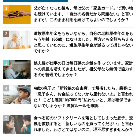
父が亡くなった後も、母は父の「家族カード」で買い物
を続けています。「自分の名義だから問題ない」と言い
ますが、このまま利用を続けてもよいのでしょうか？
遺族厚生年金をもらいながら、自分の老齢厚生年金をも
らう年齢（65歳）になりました。両方とも全額もらえる
と思っていたのに、遺族厚生年金が減るって損じゃない
ですか？
娘夫婦が仕事の日は毎日孫の夕飯を作っています。家計
への負担も増えてきましたが、祖父母なら無償で協力す
るのが普通でしょうか？
4歳の息子と「新幹線の自由席」で帰省したら、乗客に
「息子さん、お金払ってないから座れないよ」と言われ
た！ こども運賃“約7000円”払わないと、席は確保でき
ないでしょうか？ 運賃ルールを確認
食べる前のソフトクリームを落としてしまった息子。交
換を依頼すると「新しいものを買ってください」と言わ
れました。わざとではないのに、理不尽すぎませんか？