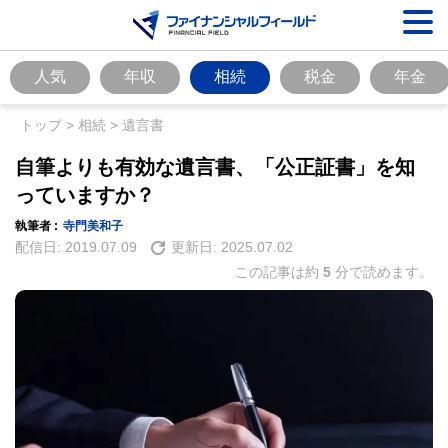
人気
年収
相続
税金
年金
トップ
>
相続
>
遺言書
自筆よりも有効な遺言書、「公正証書」を知
っていますか？
執筆者 :
寺門美和子
配信日:
2019.07.09
更新日:
2025.07.02
この記事は約
5
分で読めます。