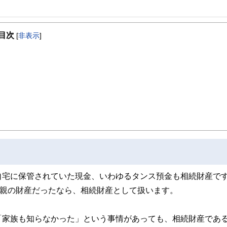
事を、日々の暮らしにどのような影響を与えるかという視点で、お金の知識がない方でも理
目次
[
非表示
]
取得者を中心に「お金や暮らし」に関する書籍・雑誌の編集経験者で構成され、企
線のコンテンツを追求しています。
ンナー、弁護士、税理士、宅地建物取引士、相続診断士、住宅ローンアドバイザー、DCプラ
スト、キャリアコンサルタントなど150名以上の有資格者を執筆者・監修者として
ンなどの話をわかりやすく発信している点です。
た執筆者・監修者による執筆体制を築くことで、内容のわかりやすさはもちろんの
ています。
のコンシェルジュを目指します。
自宅に保管されていた現金、いわゆるタンス預金も相続財産で
で親の財産だったなら、相続財産として扱います。
「家族も知らなかった」という事情があっても、相続財産であ