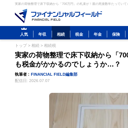
実家の荷物整理で床下収納から「700万円」の札束が！親の死後数年たっていて
人気
年収
相続
税金
年金
保険
トップ
>
相続
>
相続税
実家の荷物整理で床下収納から「7
も税金がかかるのでしょうか…？
執筆者 :
FINANCIAL FIELD編集部
配信日:
2026.07.07