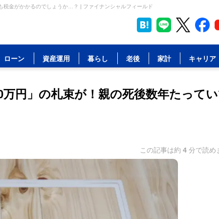
も税金がかかるのでしょうか…？ | ファイナンシャルフィールド
ローン
資産運用
暮らし
老後
家計
キャリア
00万円」の札束が！親の死後数年たってい
この記事は約
4
分で読め