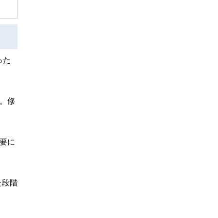
った
。修
要に
た段階