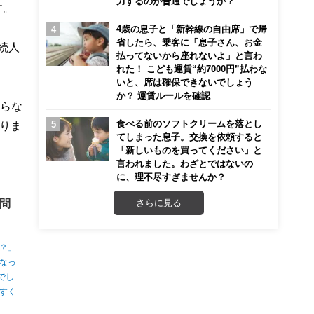
力するのが普通でしょうか？
す。
4歳の息子と「新幹線の自由席」で帰
省したら、乗客に「息子さん、お金
続人
払ってないから座れないよ」と言わ
れた！ こども運賃“約7000円”払わな
いと、席は確保できないでしょう
か？ 運賃ルールを確認
からな
食べる前のソフトクリームを落とし
りま
てしまった息子。交換を依頼すると
「新しいものを買ってください」と
言われました。わざとではないの
に、理不尽すぎませんか？
問
さらに見る
？」
なっ
でし
すく