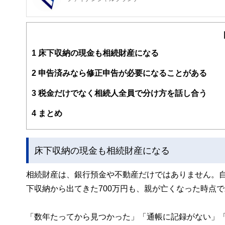
FinancialField編集部は、金融、経済に関する記
るようわかりやすく発信しています。
編集部のメンバーは、ファイナンシャルプランナーの資格
案から記事掲載まですべての工程に関わることで、読者目
1
床下収納の現金も相続財産になる
FinancialFieldの特徴は、ファイナンシャルプラ
2
申告済みなら修正申告が必要になることがある
ー、公認会計士、社会保険労務士、行政書士、投資アナリ
え、むずかしく感じられる年金や税金、相続、保険、ロー
3
税金だけでなく相続人全員で分け方を話し合う
このように編集経験豊富なメンバーと金融や経済に精通し
4
まとめ
と、読み応えのあるコンテンツと確かな情報発信を実現し
私たちは、快適でより良い生活のアイデアを提供するお金
床下収納の現金も相続財産になる
相続財産は、銀行預金や不動産だけではありません。
下収納から出てきた700万円も、親が亡くなった時点
「数年たってから見つかった」「通帳に記録がない」