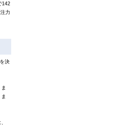
142
に注力
を決
りま
りま
は、