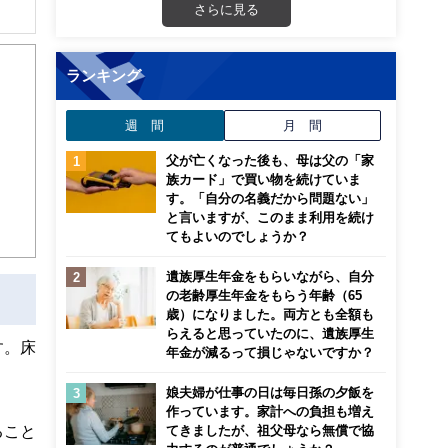
さらに見る
解でき
ランキング
画立
週 間
月 間
ンナ
迎
父が亡くなった後も、母は父の「家
族カード」で買い物を続けていま
す。「自分の名義だから問題ない」
こ
と言いますが、このまま利用を続け
てもよいのでしょうか？
遺族厚生年金をもらいながら、自分
の老齢厚生年金をもらう年齢（65
歳）になりました。両方とも全額も
らえると思っていたのに、遺族厚生
す。床
年金が減るって損じゃないですか？
娘夫婦が仕事の日は毎日孫の夕飯を
作っています。家計への負担も増え
ること
てきましたが、祖父母なら無償で協