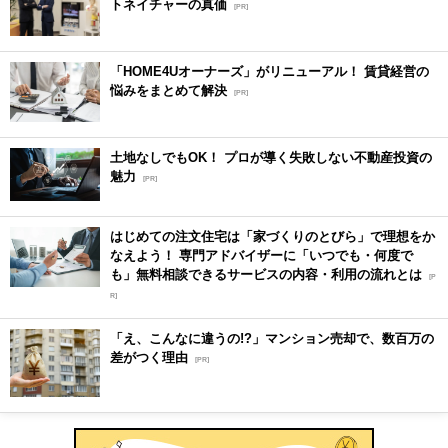
トネイチャーの真価
[PR]
「HOME4Uオーナーズ」がリニューアル！ 賃貸経営の
悩みをまとめて解決
[PR]
土地なしでもOK！ プロが導く失敗しない不動産投資の
魅力
[PR]
はじめての注文住宅は「家づくりのとびら」で理想をか
なえよう！ 専門アドバイザーに「いつでも・何度で
も」無料相談できるサービスの内容・利用の流れとは
[P
R]
「え、こんなに違うの!?」マンション売却で、数百万の
差がつく理由
[PR]