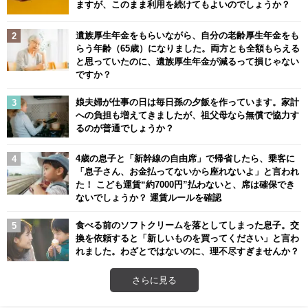
ますが、このまま利用を続けてもよいのでしょうか？
遺族厚生年金をもらいながら、自分の老齢厚生年金をも
らう年齢（65歳）になりました。両方とも全額もらえる
と思っていたのに、遺族厚生年金が減るって損じゃない
ですか？
娘夫婦が仕事の日は毎日孫の夕飯を作っています。家計
への負担も増えてきましたが、祖父母なら無償で協力す
るのが普通でしょうか？
4歳の息子と「新幹線の自由席」で帰省したら、乗客に
「息子さん、お金払ってないから座れないよ」と言われ
た！ こども運賃“約7000円”払わないと、席は確保でき
ないでしょうか？ 運賃ルールを確認
食べる前のソフトクリームを落としてしまった息子。交
換を依頼すると「新しいものを買ってください」と言わ
れました。わざとではないのに、理不尽すぎませんか？
さらに見る