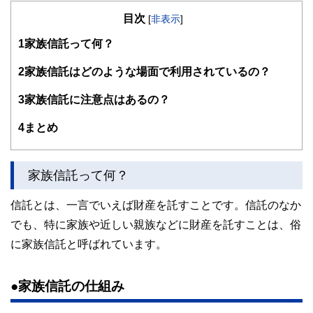
大学在学中から行政書士、２級FP技能士、宅建士の資格を
目次
活かして活動を始める。
[
非表示
]
現在では行政書士・ファイナンシャルプランナーとして活躍
1
家族信託って何？
する傍ら、フリーライターとして精力的に活動中。広範な知
識をもとに市民法務から企業法務まで幅広く手掛ける。
2
家族信託はどのような場面で利用されているの？
3
家族信託に注意点はあるの？
4
まとめ
家族信託って何？
信託とは、一言でいえば財産を託すことです。信託のなか
でも、特に家族や近しい親族などに財産を託すことは、俗
に家族信託と呼ばれています。
●家族信託の仕組み