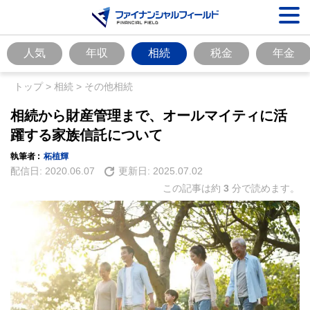
人気
年収
相続
税金
年金
トップ
>
相続
>
その他相続
相続から財産管理まで、オールマイティに活
躍する家族信託について
執筆者 :
柘植輝
配信日:
2020.06.07
更新日:
2025.07.02
この記事は約
3
分で読めます。