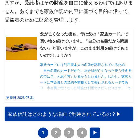
ますが、受託者はその財産を自由に使えるわけではありま
せん。あくまでも家族信託の内容に基づく目的に沿って、
受益者のために財産を管理します。
父が亡くなった後も、母は父の「家族カード」で
買い物を続けています。「自分の名義だから問題
ない」と言いますが、このまま利用を続けてもよ
いのでしょうか？
家族カードには利用者本人の名前が記載されているため、
「自分名義のカードだから、本会員が亡くなった後も使える
のでは？」と思う方もいるかもしれません。しかし、家族カ
ードは本会員との契約を前提として発行されるカードであ
り、本会員が亡くなった場合は利用できなくなります。 で
は、父親が亡くなった後も母親が家族カードを使い続ける
更新日:2026.07.31
と、どのような問題があるのでしょうか。本記事では、家族
カードの仕組みや、本会員が亡くなった後の正しい対応、遺
族が行うべき手続きについて分かりやすく解説します。
家族信託はどのような場面で利用されているの？
1
2
3
4
▶