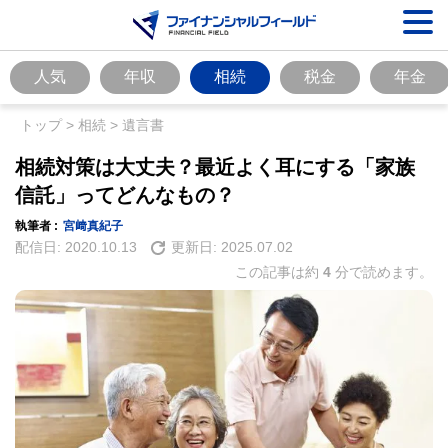
人気
年収
相続
税金
年金
トップ
>
相続
>
遺言書
相続対策は大丈夫？最近よく耳にする「家族
信託」ってどんなもの？
執筆者 :
宮﨑真紀子
配信日:
2020.10.13
更新日:
2025.07.02
この記事は約
4
分で読めます。