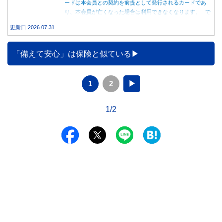
ードは本会員との契約を前提として発行されるカードであ
り、本会員が亡くなった場合は利用できなくなります。 で
は、父親が亡くなった後も母親が家族カードを使い続ける
更新日:2026.07.31
と、どのような問題があるのでしょうか。本記事では、家族
カードの仕組みや、本会員が亡くなった後の正しい対応、遺
族が行うべき手続きについて分かりやすく解説します。
「備えて安心」は保険と似ている
1
2
▶
1/2