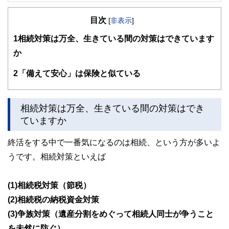
大阪府出身。同志社大学経済学部卒業後、５年間繊維メーカ
ーに勤務。
目次
その後、派遣社員として数社の金融機関を経てFPとして独
[
非表示
]
立。
1
相続対策は万全、生きている間の対策はできています
大きな心配事はもちろん、ちょっとした不安でも「お金」に
関することは相談しづらい・・・。
か
そんな時気軽に相談できる存在でありたい～というポリシー
のもと、
2
「備えて安心」は保険と似ている
個別相談・セミナー講師・執筆活動を展開中。
新聞・テレビ等のメディアにもフィールドを広げている。
ライフプランに応じた家計のスリム化・健全化を通じて、夢
を形にするお手伝いを目指しています。
相続対策は万全、生きている間の対策はでき
ていますか
終活をする中で一番気になるのは相続、という方が多いよ
うです。相続対策といえば
(1)相続税対策（節税）
(2)相続税の納税資金対策
(3)争族対策（遺産分割をめぐって相続人同士が争うこと
を未然に防ぐ）