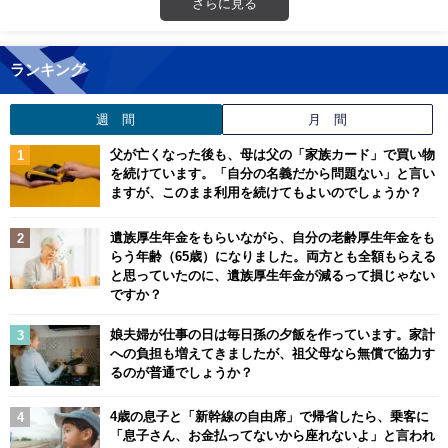
さらに見る
ランキング
週 間
月 間
父が亡くなった後も、母は父の「家族カード」で買い物
を続けています。「自分の名義だから問題ない」と言い
ますが、このまま利用を続けてもよいのでしょうか？
遺族厚生年金をもらいながら、自分の老齢厚生年金をも
らう年齢（65歳）になりました。両方とも全額もらえる
と思っていたのに、遺族厚生年金が減るって損じゃない
ですか？
娘夫婦が仕事の日は毎日孫の夕飯を作っています。家計
への負担も増えてきましたが、祖父母なら無償で協力す
るのが普通でしょうか？
4歳の息子と「新幹線の自由席」で帰省したら、乗客に
「息子さん、お金払ってないから座れないよ」と言われ