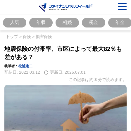
人気
年収
相続
税金
年金
トップ
>
保険
>
損害保険
地震保険の付帯率、市区によって最大82％も
差がある？
執筆者 :
松浦建二
配信日:
2021.03.12
更新日:
2025.07.01
この記事は約
3
分で読めます。