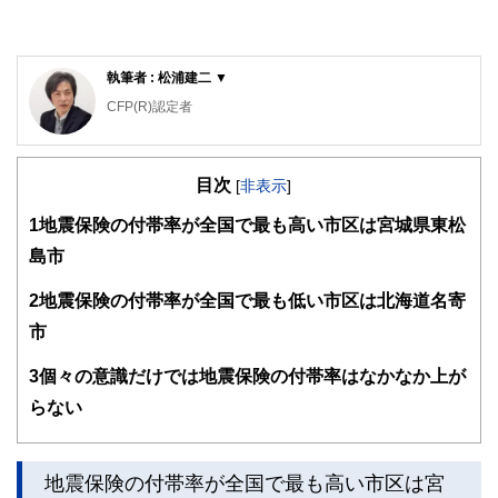
執筆者 : 松浦建二 ▼
CFP(R)認定者
1級ファイナンシャル・プランニング技能士
1990年青山学院大学卒。大手住宅メーカーから外資系生命
目次
保険会社に転職し、個人の生命保険を活用したリスク対策や
[
非表示
]
資産形成、相続対策、法人の税対策、事業保障対策等のコン
1
地震保険の付帯率が全国で最も高い市区は宮城県東松
サルティング営業を経験。2002年からファイナンシャルプ
ランナーとして主に個人のライフプラン、生命保険設計、住
島市
宅購入総合サポート等の相談業務を行っている他、FPに関
する講演や執筆等も行っている。青山学院大学非常勤講師。
2
地震保険の付帯率が全国で最も低い市区は北海道名寄
http://www.ifp.cc/
市
3
個々の意識だけでは地震保険の付帯率はなかなか上が
らない
地震保険の付帯率が全国で最も高い市区は宮