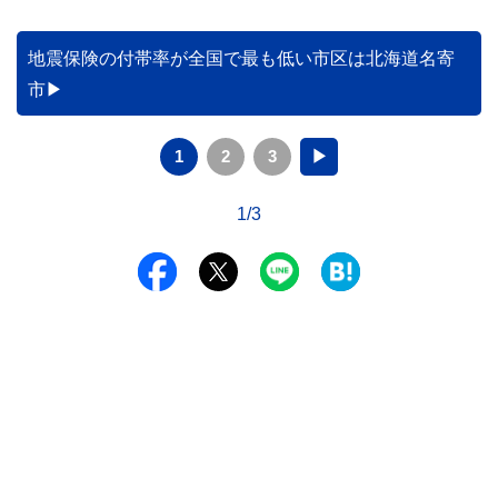
地震保険の付帯率が全国で最も低い市区は北海道名寄
市
1
2
3
▶
1/3