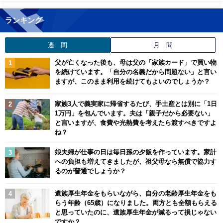
ランキング
週 間
月 間
父が亡くなった後も、母は父の「家族カード」で買い物
を続けています。「自分の名義だから問題ない」と言い
ますが、このまま利用を続けてもよいのでしょうか？
家族3人で義実家に帰省するたび、手土産とは別に「1日
1万円」を包んでいます。夫は「親子だから必要ない」
と言いますが、食費や光熱費を考えたら渡すべきですよ
ね？
娘夫婦が仕事の日は毎日孫の夕飯を作っています。家計
への負担も増えてきましたが、祖父母なら無償で協力す
るのが普通でしょうか？
遺族厚生年金をもらいながら、自分の老齢厚生年金をも
らう年齢（65歳）になりました。両方とも全額もらえる
と思っていたのに、遺族厚生年金が減るって損じゃない
ですか？