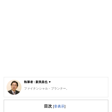
執筆者 : 新美昌也 ▼
ファイナンシャル・プランナー。
ライフプラン・キャッシュフロー分析に基づいた家計相談を
得意とする。法人営業をしていた経験から経営者からの相談
目次
が多い。教育資金、住宅購入、年金、資産運用、保険、離婚
[
非表示
]
のお金などをテーマとしたセミナーや個別相談も多数実施し