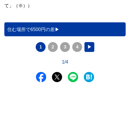
て」（※））
住む場所で6500円の差
1
2
3
4
▶
1/4