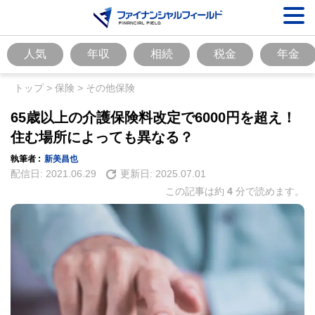
人気
年収
相続
税金
年金
トップ
>
保険
>
その他保険
65歳以上の介護保険料改定で6000円を超え！
住む場所によっても異なる？
執筆者 :
新美昌也
配信日:
2021.06.29
更新日:
2025.07.01
この記事は約
4
分で読めます。