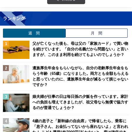
ランキング
週 間
月 間
父が亡くなった後も、母は父の「家族カード」で買い物
を続けています。「自分の名義だから問題ない」と言い
ますが、このまま利用を続けてもよいのでしょうか？
遺族厚生年金をもらいながら、自分の老齢厚生年金をも
らう年齢（65歳）になりました。両方とも全額もらえる
と思っていたのに、遺族厚生年金が減るって損じゃない
ですか？
娘夫婦が仕事の日は毎日孫の夕飯を作っています。家計
への負担も増えてきましたが、祖父母なら無償で協力す
るのが普通でしょうか？
4歳の息子と「新幹線の自由席」で帰省したら、乗客に
「息子さん、お金払ってないから座れないよ」と言われ
た！ こども運賃“約7000円”払わないと、席は確保でき