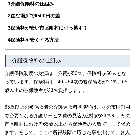
1
介護保険料の仕組み
ている。教育資金をテーマにした講演は延べ800校以上の高
校で実施。
また、保険や介護のお金に詳しいファイナンシャル・プラン
2
住む場所で6500円の差
ナーとしてテレビや新聞、雑誌の取材にも多数協力してい
る。共著に「これで安心！入院・介護のお金」（技術評論
3
保険料が安い市区町村に引っ越す？
社）がある。
http://fp-trc.com/
4
保険料を安くする方法
介護保険料の仕組み
介護保険制度の財源は、公費が50％、保険料が50％とな
っています。保険料は、40～64歳の被保険者が27％、65
歳以上の被保険者が23％負担します。
65歳以上の被保険者の介護保険料基準額は、その市区町村
で必要となる介護サービス費の見込み総額の23％を、その
市区町村における65歳以上の被保険者の人数で割って求め
ます。そして、ここに所得段階に応じた率を掛けて、各人