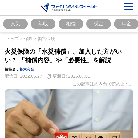
人気
年収
相続
税金
年金
トップ
>
保険
>
損害保険
火災保険の「水災補償」、加入した方がい
い？ 「補償内容」や「必要性」を解説
執筆者 :
荒木和音
配信日:
2022.05.27
更新日:
2025.07.01
この記事は約
3
分で読めます。