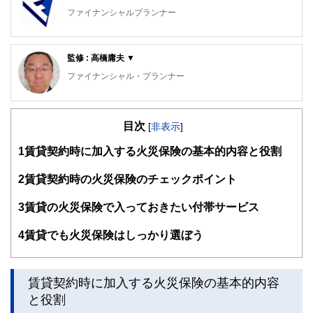
ファイナンシャルプランナー
FinancialField編集部は、金融、経済に関する記事を、日々
の暮らしにどのような影響を与えるかという視点で、お金の
監修 : 高橋庸夫 ▼
知識がない方でも理解できるようわかりやすく発信していま
す。
ファイナンシャル・プランナー
編集部のメンバーは、ファイナンシャルプランナーの資格取
住宅ローンアドバイザー ,宅地建物取引士, マンション管理
得者を中心に「お金や暮らし」に関する書籍・雑誌の編集経
士, 防災士
験者で構成され、企画立案から記事掲載まですべての工程に
目次
サラリーマン生活２４年、その間１０回以上の転勤を経験
[
非表示
]
関わることで、読者目線のコンテンツを追求しています。
し、全国各所に居住。早期退職後は、新たな知識習得に貪欲
1
賃貸契約時に加入する火災保険の基本的内容と役割
に努めるとともに、自らが経験した「サラリーマンの退職、
FinancialFieldの特徴は、ファイナンシャルプランナー、弁
住宅ローン、子育て教育、資産運用」などの実体験をベース
護士、税理士、宅地建物取引士、相続診断士、住宅ローンア
として、個別相談、セミナー講師など精力的に活動。また、
2
賃貸契約時の火災保険のチェックポイント
ドバイザー、DCプランナー、公認会計士、社会保険労務
マンション管理士として管理組合運営や役員やマンション居
士、行政書士、投資アナリスト、キャリアコンサルタントな
住者への支援を実施。妻と長女と犬１匹。
3
賃貸の火災保険で入っておきたい付帯サービス
ど150名以上の有資格者を執筆者・監修者として迎え、むず
かしく感じられる年金や税金、相続、保険、ローンなどの話
4
賃貸でも火災保険はしっかり選ぼう
をわかりやすく発信している点です。
このように編集経験豊富なメンバーと金融や経済に精通した
執筆者・監修者による執筆体制を築くことで、内容のわかり
賃貸契約時に加入する火災保険の基本的内容
やすさはもちろんのこと、読み応えのあるコンテンツと確か
な情報発信を実現しています。
と役割