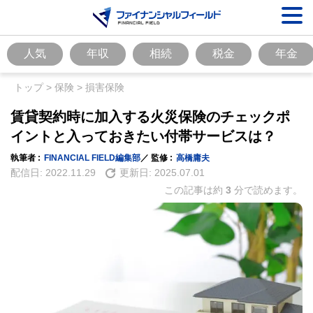
人気
年収
相続
税金
年金
トップ
>
保険
>
損害保険
賃貸契約時に加入する火災保険のチェックポ
イントと入っておきたい付帯サービスは？
執筆者 :
FINANCIAL FIELD編集部
／ 監修 :
高橋庸夫
配信日:
2022.11.29
更新日:
2025.07.01
この記事は約
3
分で読めます。