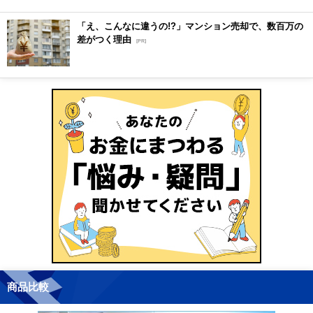
「え、こんなに違うの!?」マンション売却で、数百万の
差がつく理由
[PR]
商品比較