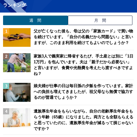
ランキング
週 間
月 間
父が亡くなった後も、母は父の「家族カード」で買い物
を続けています。「自分の名義だから問題ない」と言い
ますが、このまま利用を続けてもよいのでしょうか？
家族3人で義実家に帰省するたび、手土産とは別に「1日
1万円」を包んでいます。夫は「親子だから必要ない」
と言いますが、食費や光熱費を考えたら渡すべきですよ
ね？
娘夫婦が仕事の日は毎日孫の夕飯を作っています。家計
への負担も増えてきましたが、祖父母なら無償で協力す
るのが普通でしょうか？
遺族厚生年金をもらいながら、自分の老齢厚生年金をも
らう年齢（65歳）になりました。両方とも全額もらえる
と思っていたのに、遺族厚生年金が減るって損じゃない
ですか？