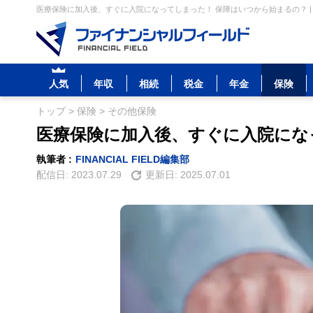
医療保険に加入後、すぐに入院になってしまった！ 保障はいつから始まるの？ |
人気
年収
相続
税金
年金
保険
トップ
>
保険
>
その他保険
医療保険に加入後、すぐに入院にな
執筆者 :
FINANCIAL FIELD編集部
配信日:
2023.07.29
更新日:
2025.07.01