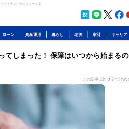
 ファイナンシャルフィールド
ローン
資産運用
暮らし
老後
家計
キャリア
ってしまった！ 保障はいつから始まるの
この記事は約
3
分で読め