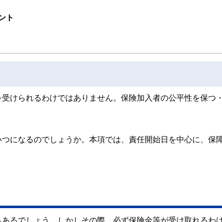
ンナー、弁護士、税理士、宅地建物取引士、相続診断士、住宅ローンアドバイザー、DCプラ
ント
スト、キャリアコンサルタントなど150名以上の有資格者を執筆者・監修者として
ンなどの話をわかりやすく発信している点です。
た執筆者・監修者による執筆体制を築くことで、内容のわかりやすさはもちろんの
ています。
のコンシェルジュを目指します。
を受けられるわけではありません。保険加入者の公平性を保つ
いつになるのでしょうか。本項では、責任開始日を中心に、保
もあるでしょう。しかしその際、必ず保険金等が受け取れるわ