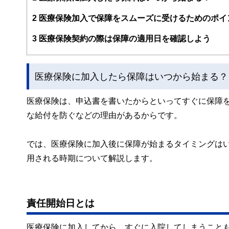
FinancialFieldの特徴は、ファイナンシャルプラ
2
医療保険加入で保障をスムーズに受けるためのポイ
ー、公認会計士、社会保険労務士、行政書士、投資アナリ
え、むずかしく感じられる年金や税金、相続、保険、ロー
3
医療保険契約の際は保障の適用日を確認しよう
このように編集経験豊富なメンバーと金融や経済に精通し
と、読み応えのあるコンテンツと確かな情報発信を実現し
医療保険に加入したら保障はいつから始まる？
私たちは、快適でより良い生活のアイデアを提供するお金
医療保険は、申込書を書いたからといってすぐに保障
な給付を防ぐなどの理由があるからです。
では、医療保険に加入後に保障が始まるタイミングは
用される時期について解説します。
責任開始日とは
医療保険に加入してから、すぐに入院してしまうこと