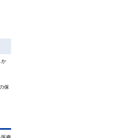
しか
の保
た医療