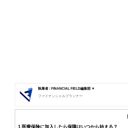
執筆者 : FINANCIAL FIELD編集部 ▼
ファイナンシャルプランナー
FinancialField編集部は、金融、経済に関する記
るようわかりやすく発信しています。
編集部のメンバーは、ファイナンシャルプランナーの資格
案から記事掲載まですべての工程に関わることで、読者目
1
医療保険に加入したら保障はいつから始まる？