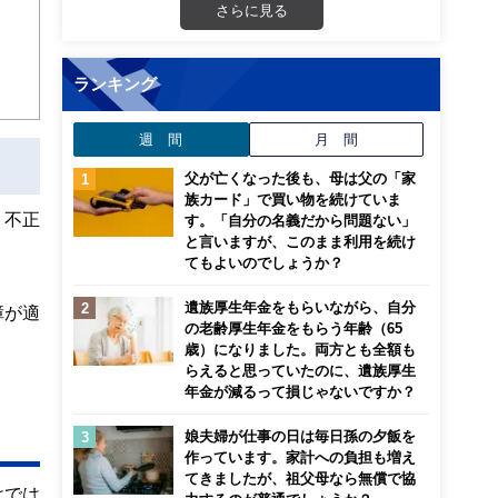
さらに見る
ンナ
迎
ランキング
こ
週 間
月 間
父が亡くなった後も、母は父の「家
族カード」で買い物を続けていま
・不正
す。「自分の名義だから問題ない」
と言いますが、このまま利用を続け
てもよいのでしょうか？
遺族厚生年金をもらいながら、自分
障が適
の老齢厚生年金をもらう年齢（65
歳）になりました。両方とも全額も
らえると思っていたのに、遺族厚生
年金が減るって損じゃないですか？
娘夫婦が仕事の日は毎日孫の夕飯を
作っています。家計への負担も増え
てきましたが、祖父母なら無償で協
けでは