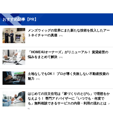
おすすめ記事【PR】
メンズウィッグの世界にまた新たな技術を投入したアー
トネイチャーの真価
[PR]
「HOME4Uオーナーズ」がリニューアル！ 賃貸経営の
悩みをまとめて解決
[PR]
土地なしでもOK！ プロが導く失敗しない不動産投資の
魅力
[PR]
はじめての注文住宅は「家づくりのとびら」で理想をか
なえよう！ 専門アドバイザーに「いつでも・何度で
も」無料相談できるサービスの内容・利用の流れとは
[P
R]