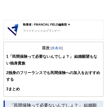
執筆者 : FINANCIAL FIELD編集部 ▼
ファイナンシャルプランナー
FinancialField編集部は、金融、経済に関する記事を、日々
の暮らしにどのような影響を与えるかという視点で、お金の
目次
知識がない方でも理解できるようわかりやすく発信していま
[
非表示
]
す。
1
「民間保険って必要ないんでしょ？」 結婚願望もな
編集部のメンバーは、ファイナンシャルプランナーの資格取
い独身貴族
得者を中心に「お金や暮らし」に関する書籍・雑誌の編集経
験者で構成され、企画立案から記事掲載まですべての工程に
2
独身のフリーランスでも民間保険への加入をおすすめ
関わることで、読者目線のコンテンツを追求しています。
する
FinancialFieldの特徴は、ファイナンシャルプランナー、弁
護士、税理士、宅地建物取引士、相続診断士、住宅ローンア
3
まとめ
ドバイザー、DCプランナー、公認会計士、社会保険労務
士、行政書士、投資アナリスト、キャリアコンサルタントな
ど150名以上の有資格者を執筆者・監修者として迎え、むず
かしく感じられる年金や税金、相続、保険、ローンなどの話
「民間保険って必要ないんでしょ？」 結婚願
をわかりやすく発信している点です。