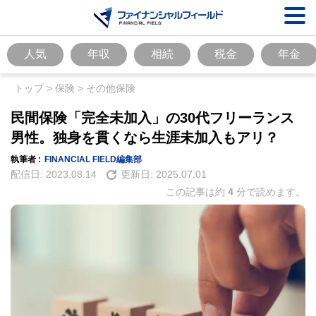
人気
年収
相続
税金
年金
トップ
>
保険
>
その他保険
民間保険「完全未加入」の30代フリーランス
男性。独身を貫くなら生涯未加入もアリ？
執筆者 :
FINANCIAL FIELD編集部
配信日:
2023.08.14
更新日:
2025.07.01
この記事は約
4
分で読めます。