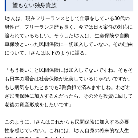
望もない独身貴族
このように編集経験豊富なメンバーと金融や経済に精通した
執筆者・監修者による執筆体制を築くことで、内容のわかり
Iさんは、現在フリーランスとして仕事をしている30代の
やすさはもちろんのこと、読み応えのあるコンテンツと確か
男性だ。フリーランス歴も長く、今では日々案件の対応に
な情報発信を実現しています。
追われているらしい。そうしたIさんは、生命保険や自動
私たちは、快適でより良い生活のアイデアを提供するお金の
コンシェルジュを目指します。
車保険といった民間保険に一切加入していない。その理由
について、Iさんは以下のように語る。
「もう長いこと民間保険には加入してないですね。そもそ
も日本の場合は社会保険が充実しているじゃないですか。
もし病気をしたときでも3割負担で済みますしね。わざわ
ざ民間保険に加入するんだったら、その分を投資に回して
老後の資産形成をしたいです」
このように、Iさんはこれからも民間保険に加入する必要
性を感じていない。これには、Iさん自身の将来的な人生