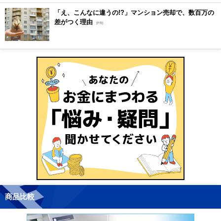
「え、こんなに違うの!?」マンション売却で、数百万の
差がつく理由
[PR]
商品比較