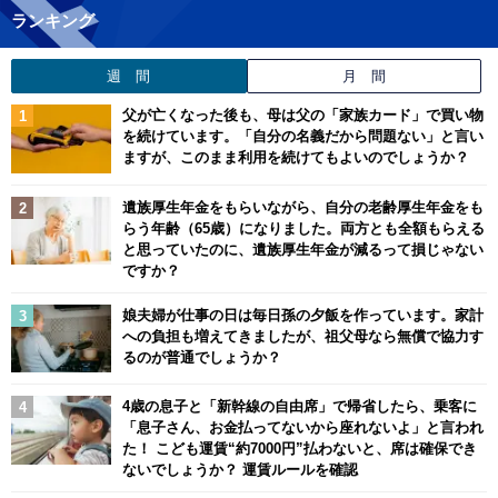
ランキング
週 間
月 間
父が亡くなった後も、母は父の「家族カード」で買い物
を続けています。「自分の名義だから問題ない」と言い
ますが、このまま利用を続けてもよいのでしょうか？
遺族厚生年金をもらいながら、自分の老齢厚生年金をも
らう年齢（65歳）になりました。両方とも全額もらえる
と思っていたのに、遺族厚生年金が減るって損じゃない
ですか？
娘夫婦が仕事の日は毎日孫の夕飯を作っています。家計
への負担も増えてきましたが、祖父母なら無償で協力す
るのが普通でしょうか？
4歳の息子と「新幹線の自由席」で帰省したら、乗客に
「息子さん、お金払ってないから座れないよ」と言われ
た！ こども運賃“約7000円”払わないと、席は確保でき
ないでしょうか？ 運賃ルールを確認