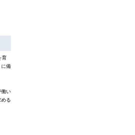
を育
うに備
が働い
求める