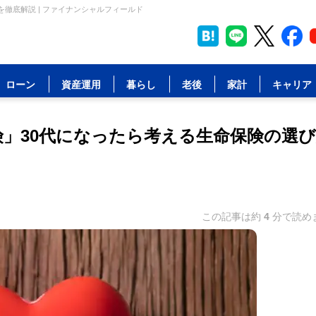
徹底解説 | ファイナンシャルフィールド
ローン
資産運用
暮らし
老後
家計
キャリア
険」30代になったら考える生命保険の選
この記事は約
4
分で読め