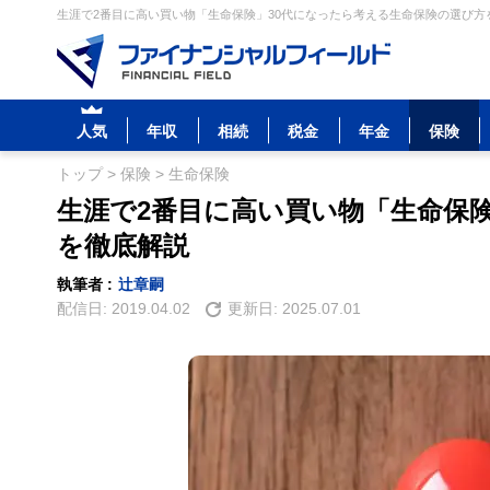
生涯で2番目に高い買い物「生命保険」30代になったら考える生命保険の選び方を
人気
年収
相続
税金
年金
保険
トップ
>
保険
>
生命保険
生涯で2番目に高い買い物「生命保
を徹底解説
執筆者 :
辻章嗣
配信日:
2019.04.02
更新日:
2025.07.01