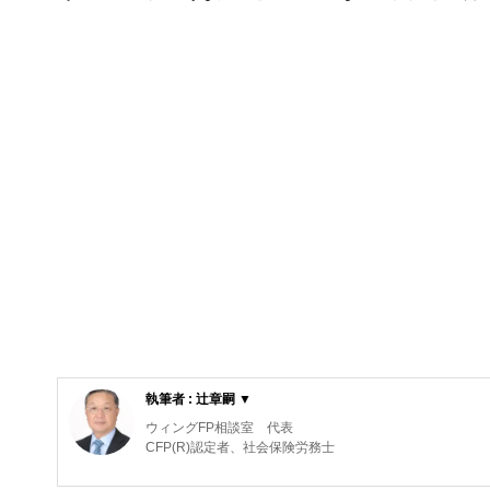
執筆者 : 辻章嗣 ▼
ウィングFP相談室 代表
CFP(R)認定者、社会保険労務士
元航空自衛隊の戦闘機パイロット。在職中にCFP(R)、