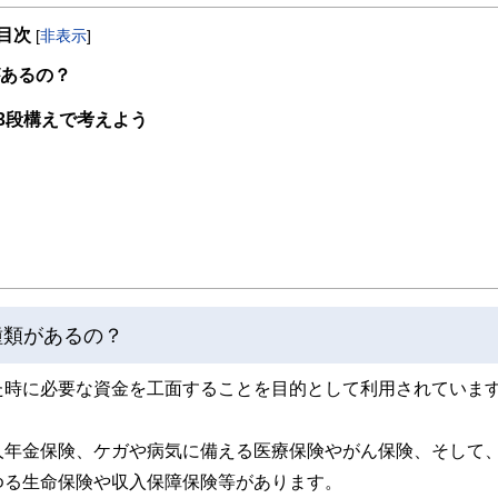
当。現在は、独立系FP事務所「ウィングFP相談室」を開業し、「あなたの夢を実現
目次
る家計のホームドクター(R)」をモットーに個別相談やセミナー講師を務めている。
[
非表示
]
があるの？
3段構えで考えよう
種類があるの？
た時に必要な資金を工面することを目的として利用されていま
人年金保険、ケガや病気に備える医療保険やがん保険、そして
ゆる生命保険や収入保障保険等があります。