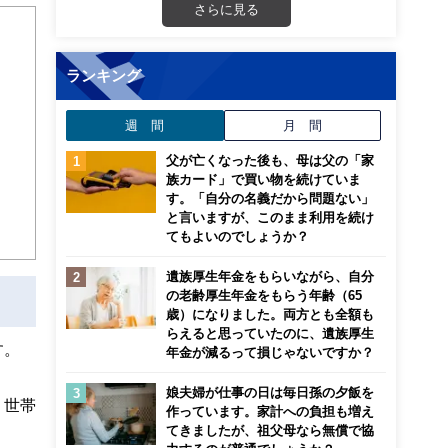
さらに見る
し不
ランキング
週 間
月 間
父が亡くなった後も、母は父の「家
族カード」で買い物を続けていま
す。「自分の名義だから問題ない」
と言いますが、このまま利用を続け
てもよいのでしょうか？
遺族厚生年金をもらいながら、自分
の老齢厚生年金をもらう年齢（65
歳）になりました。両方とも全額も
らえると思っていたのに、遺族厚生
す。
年金が減るって損じゃないですか？
娘夫婦が仕事の日は毎日孫の夕飯を
、世帯
作っています。家計への負担も増え
てきましたが、祖父母なら無償で協