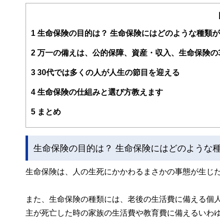
社会保険労務士法人で介護離職防止セミナー等の講師を担
安を軽減するための資金計画や家計の見直しをお手伝いす
https://www.wing-fp.com/
1
生命保険の目的は？ 生命保険にはどのような種類
2
万一の備えは、公的保障、資産・収入、生命保険の
3
30代では多くの人が人生の節目を迎える
4
生命保険の仕組みと選び方教えます
5
まとめ
生命保険の目的は？ 生命保険にはどのような
生命保険は、人の生死にかかわるまさかの事態が生じ
また、生命保険の種類には、老後の生活費に備える個
主が死亡した時の家族の生活費や教育費に備えるいわ