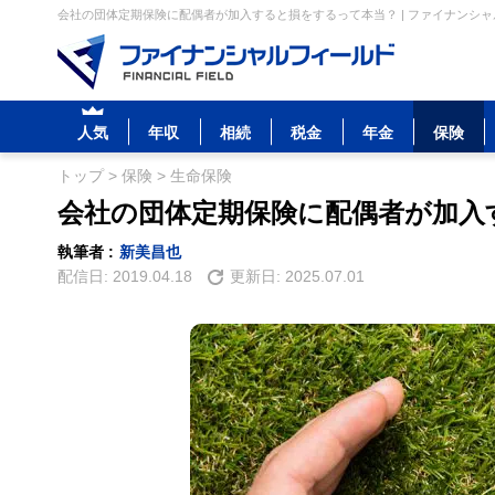
会社の団体定期保険に配偶者が加入すると損をするって本当？ | ファイナンシ
人気
年収
相続
税金
年金
保険
トップ
>
保険
>
生命保険
会社の団体定期保険に配偶者が加入
執筆者 :
新美昌也
配信日:
2019.04.18
更新日:
2025.07.01