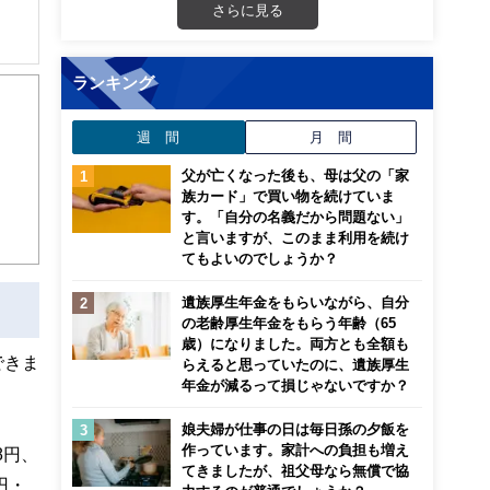
さらに見る
住宅
ランキング
00
心！
週 間
月 間
父が亡くなった後も、母は父の「家
族カード」で買い物を続けていま
す。「自分の名義だから問題ない」
と言いますが、このまま利用を続け
てもよいのでしょうか？
遺族厚生年金をもらいながら、自分
の老齢厚生年金をもらう年齢（65
歳）になりました。両方とも全額も
できま
らえると思っていたのに、遺族厚生
年金が減るって損じゃないですか？
娘夫婦が仕事の日は毎日孫の夕飯を
作っています。家計への負担も増え
8円、
てきましたが、祖父母なら無償で協
円・