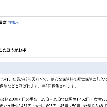
を得意とする。法人営業をしていた経験から経営者からの相談が多い。教育資金、
したセミナーや個別相談も多数実施している。教育資金をテーマにした講演は延べ8
目次
[
非表示
]
ンナーとしてテレビや新聞、雑誌の取材にも多数協力している。共著に「これで安
したほうがお得
行われ、社員が給与天引きで、割安な保険料で死亡保険に加入
保険などと呼ばれます。年1回募集されます。
,000万円の場合、15歳～35歳では男性1,462円・女性96
5歳では男性2,451円・女性1,895円、45歳～50歳では男性3,481