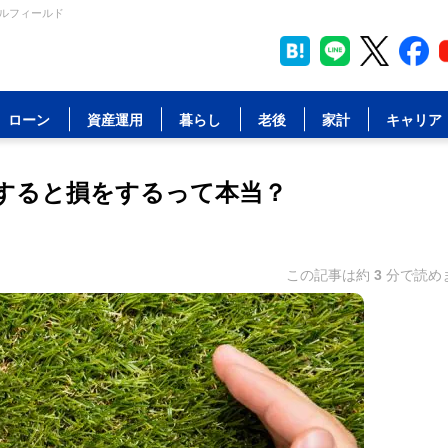
ャルフィールド
ローン
資産運用
暮らし
老後
家計
キャリア
すると損をするって本当？
この記事は約
3
分で読め