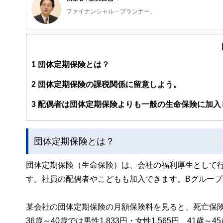
ファイナンシャル・プランナー。
ライフプラン・キャッシュフロー分析に基づいた家計相談
購入、年金、資産運用、保険、離婚のお金などをテーマと
校以上の高校で実施。
また、保険や介護のお金に詳しいファイナンシャル・プラ
1
団体定期保険とは？
入院・介護のお金」（技術評論社）がある。
http://fp-trc.com/
2
団体定期保険の課税関係に留意しよう。
3
配偶者は団体定期保険よりも一般の生命保険に加入
団体定期保険とは？
団体定期保険（生命保険）は、会社の福利厚生として
す。社員の配偶者やこどもも加入できます。Bグループ
某会社の団体定期保険の月額保険料を見ると、死亡保険金額2
36歳～40歳では男性1,833円・女性1,565円、41歳～4