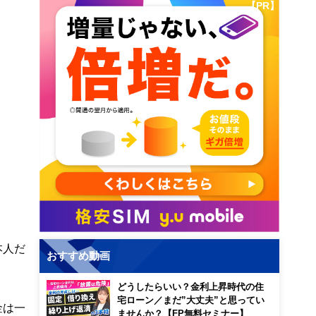
【PR】
本人だ
おすすめ動画
どうしたらいい？金利上昇時代の住
宅ローン／まだ”大丈夫”と思ってい
金は一
ませんか？【FP無料セミナー】