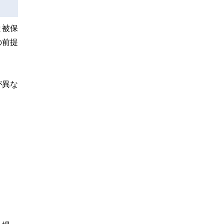
と被保
の前提
が異な