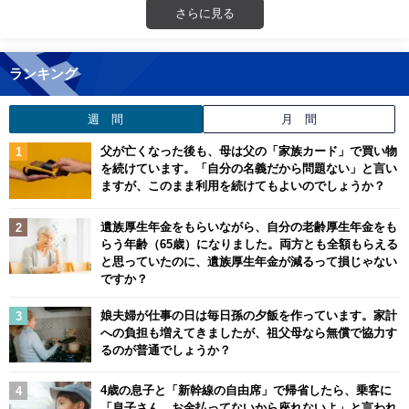
さらに見る
ランキング
週 間
月 間
父が亡くなった後も、母は父の「家族カード」で買い物
を続けています。「自分の名義だから問題ない」と言い
ますが、このまま利用を続けてもよいのでしょうか？
遺族厚生年金をもらいながら、自分の老齢厚生年金をも
らう年齢（65歳）になりました。両方とも全額もらえる
と思っていたのに、遺族厚生年金が減るって損じゃない
ですか？
娘夫婦が仕事の日は毎日孫の夕飯を作っています。家計
への負担も増えてきましたが、祖父母なら無償で協力す
るのが普通でしょうか？
4歳の息子と「新幹線の自由席」で帰省したら、乗客に
「息子さん、お金払ってないから座れないよ」と言われ