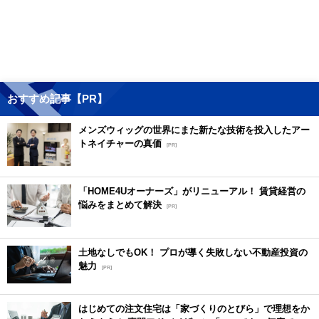
おすすめ記事【PR】
メンズウィッグの世界にまた新たな技術を投入したアー
トネイチャーの真価
[PR]
「HOME4Uオーナーズ」がリニューアル！ 賃貸経営の
悩みをまとめて解決
[PR]
土地なしでもOK！ プロが導く失敗しない不動産投資の
魅力
[PR]
はじめての注文住宅は「家づくりのとびら」で理想をか