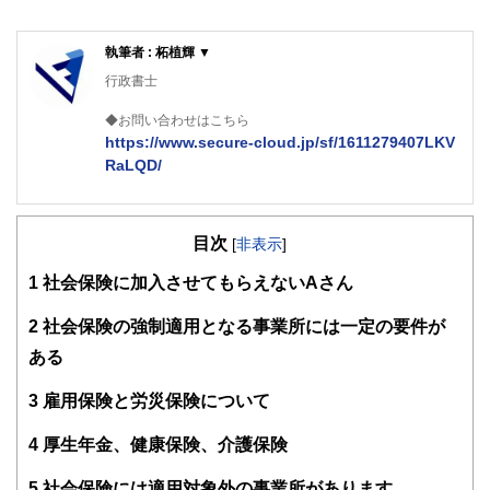
執筆者 : 柘植輝 ▼
行政書士
◆お問い合わせはこちら
https://www.secure-cloud.jp/sf/1611279407LKV
RaLQD/
２級ファイナンシャルプランナー
大学在学中から行政書士、２級FP技能士、宅建士の資格を
目次
活かして活動を始める。
[
非表示
]
現在では行政書士・ファイナンシャルプランナーとして活躍
1
社会保険に加入させてもらえないAさん
する傍ら、フリーライターとして精力的に活動中。広範な知
識をもとに市民法務から企業法務まで幅広く手掛ける。
2
社会保険の強制適用となる事業所には一定の要件が
ある
3
雇用保険と労災保険について
4
厚生年金、健康保険、介護保険
5
社会保険には適用対象外の事業所があります