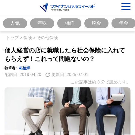
人気
年収
相続
税金
年金
トップ
>
保険
>
その他保険
個人経営の店に就職したら社会保険に入れて
もらえず！これって問題ないの？
執筆者 :
柘植輝
配信日:
2019.04.20
更新日:
2025.07.01
この記事は約
3
分で読めます。