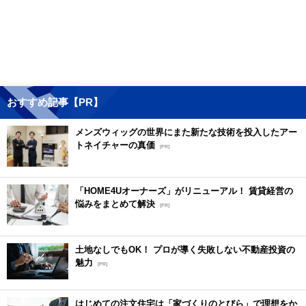
おすすめ記事【PR】
メンズウィッグの世界にまた新たな技術を投入したアー
トネイチャーの真価
[PR]
「HOME4Uオーナーズ」がリニューアル！ 賃貸経営の
悩みをまとめて解決
[PR]
土地なしでもOK！ プロが導く失敗しない不動産投資の
魅力
[PR]
はじめての注文住宅は「家づくりのとびら」で理想をか