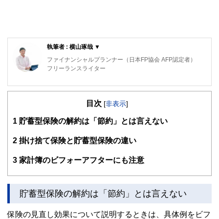
執筆者 : 横山琢哉 ▼
ファイナンシャルプランナー（日本FP協会 AFP認定者）
フリーランスライター
保険を得意ジャンルとするFP・フリーライター。
代理店時代、医療保険不要論に悩まされた結果、1本も保険
目次
を売らずに1年で辞めた経験を持つ。
[
非表示
]
FPとして、中立公正な立場から保険選びをサポートしてい
1
貯蓄型保険の解約は「節約」とは言えない
ます。
2
掛け捨て保険と貯蓄型保険の違い
3
家計簿のビフォーアフターにも注意
貯蓄型保険の解約は「節約」とは言えない
保険の見直し効果について説明するときは、具体例をビフ