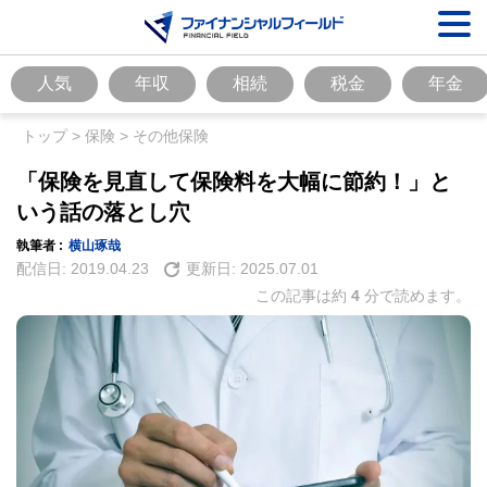
人気
年収
相続
税金
年金
トップ
>
保険
>
その他保険
「保険を見直して保険料を大幅に節約！」と
いう話の落とし穴
執筆者 :
横山琢哉
配信日:
2019.04.23
更新日:
2025.07.01
この記事は約
4
分で読めます。